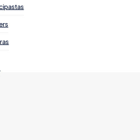
cipastas
ers
ras
s