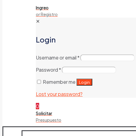
Ingreo
or Registro
✕
Login
Username or email
*
Password
*
Remember me
Login
Lost your password?
0
Solicitar
Presupuesto