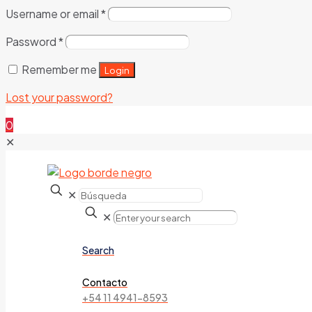
Username or email
*
Password
*
Remember me
Login
Lost your password?
0
✕
✕
✕
Search
Contacto
+54 11 4941-8593