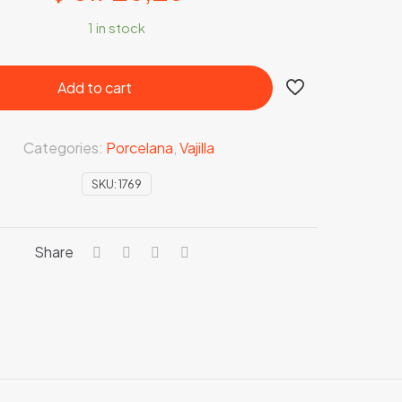
1 in stock
Add to cart
Categories:
Porcelana
,
Vajilla
SKU:
1769
Share