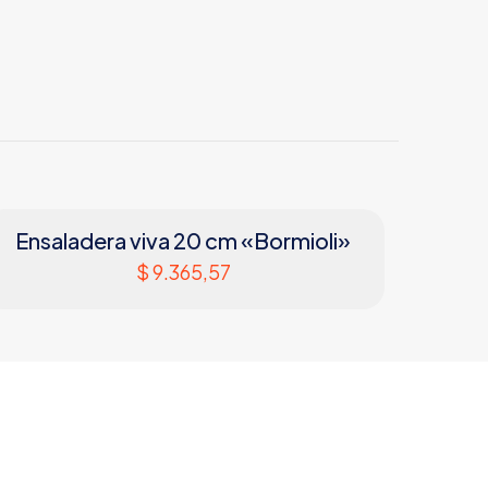
BARALEE
Porcelana
Negro
Si
Ensaladera viva 20 cm «Bormioli»
Si
$
9.365,57