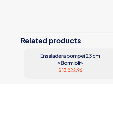
MARCA
MATERIAL
COLOR
Related products
APTO
LAVAVAJILLAS
Ensaladera pompei 23 cm
APTO
«Bormioli»
MICROONDAS
$
13.822,96