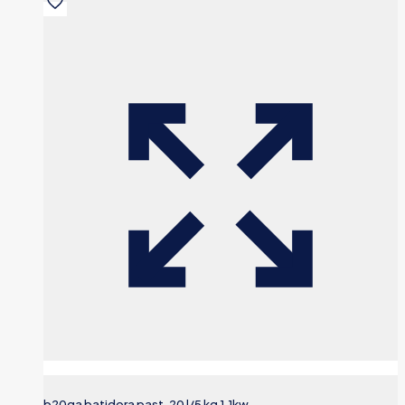
b20ga batidora past. 20 l/5 kg 1,1kw