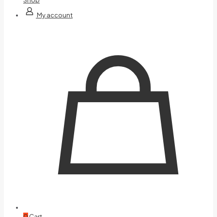
My account
0
Cart