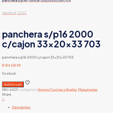
panchera s/p16-1 boca-33x20x20 cm (701)
febrero 8, 2023
panchera s/p16 2000
c/cajon 33x20x33 703
panchera s/p16 2000 c/cajon 33x20x33 703
$
184.618,98
1 in stock
Add to cart
SKU:
6423
Categories:
Hornos Cocinas y Anafes
,
Maquinarias
Share
0
Description