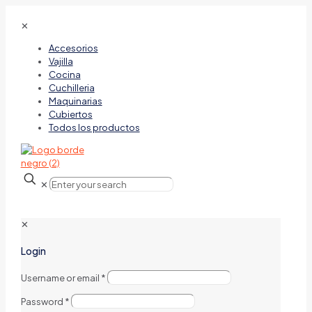
✕
Accesorios
Vajilla
Cocina
Cuchilleria
Maquinarias
Cubiertos
Todos los productos
✕
✕
Login
Username or email
*
Password
*