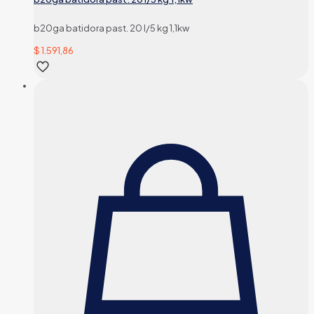
b20ga batidora past. 20 l/5 kg 1,1kw
$
1.591,86