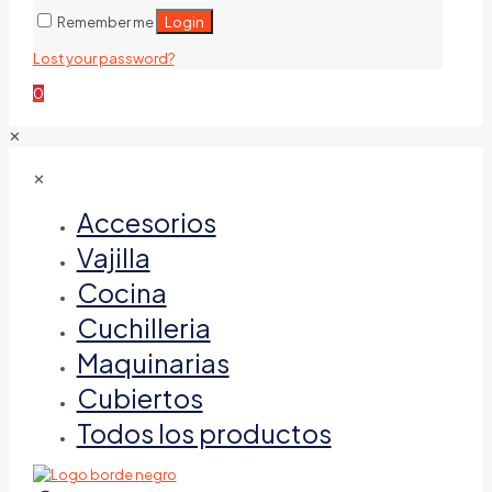
Login
Remember me
Lost your password?
0
✕
✕
Accesorios
Vajilla
Cocina
Cuchilleria
Maquinarias
Cubiertos
Todos los productos