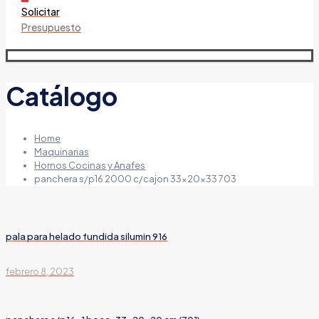
Solicitar
Presupuesto
Catálogo
Home
Maquinarias
Hornos Cocinas y Anafes
panchera s/p16 2000 c/cajon 33x20x33 703
pala para helado fundida silumin 916
febrero 8, 2023