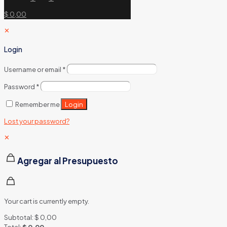
$ 0,00
✕
Login
Username or email
*
Password
*
Login
Remember me
Lost your password?
✕
Agregar al Presupuesto
Your cart is currently empty.
Subtotal:
$
0,00
Total:
$
0,00