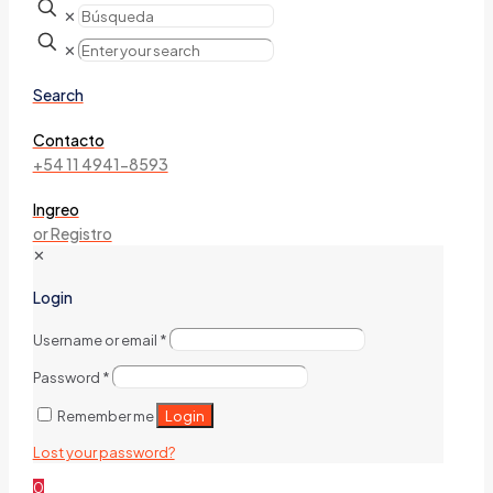
✕
✕
Search
Contacto
+54 11 4941-8593
Ingreo
or Registro
✕
Login
Username or email
*
Password
*
Login
Remember me
Lost your password?
0