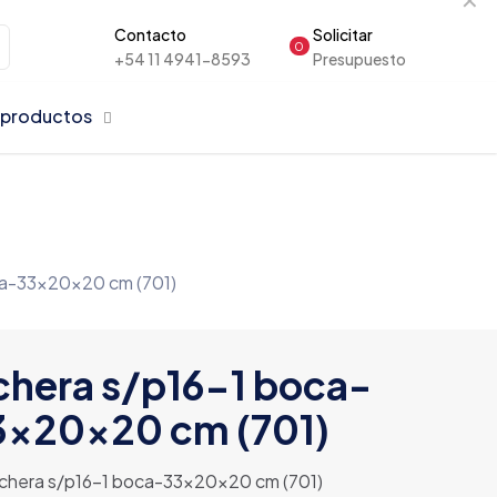
Contacto
Solicitar
0
+54 11 4941-8593
Presupuesto
 productos
ca-33x20x20 cm (701)
hera s/p16-1 boca-
3x20x20 cm (701)
chera s/p16-1 boca-33x20x20 cm (701)