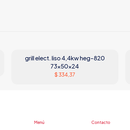
grill elect. liso 4,4kw heg-820
73x50x24
$
334,37
Menú
Contacto