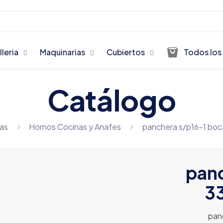
lleria
Maquinarias
Cubiertos
Todos los
Catálogo
as
Hornos Cocinas y Anafes
panchera s/p16-1 bo
panc
3
pan