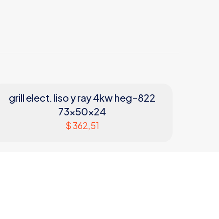
grill elect. liso y ray 4kw heg-822
73x50x24
$
362,51