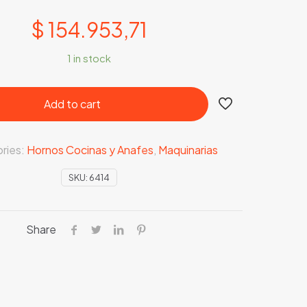
$
154.953,71
1 in stock
Add to cart
ries:
Hornos Cocinas y Anafes
,
Maquinarias
SKU:
6414
Share