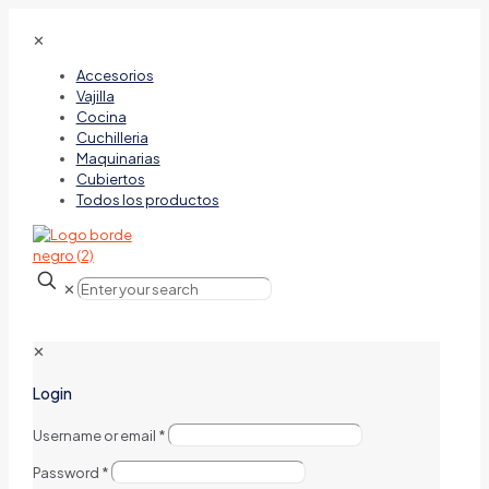
✕
Accesorios
Vajilla
Cocina
Cuchilleria
Maquinarias
Cubiertos
Todos los productos
✕
✕
Login
Username or email
*
Password
*