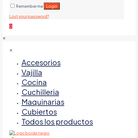
Login
Remember me
Lost your password?
0
✕
✕
Accesorios
Vajilla
Cocina
Cuchilleria
Maquinarias
Cubiertos
Todos los productos