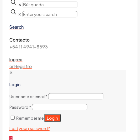
✕
✕
Search
Contacto
+54 11 4941-8593
Ingreo
or Registro
✕
Login
Username or email
*
Password
*
Login
Remember me
Lost your password?
0