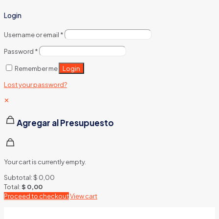
Login
Username or email
*
Password
*
Login
Remember me
Lost your password?
✕
Agregar al Presupuesto
Your cart is currently empty.
Subtotal:
$
0,00
Total:
$
0,00
Proceed to checkout
View cart