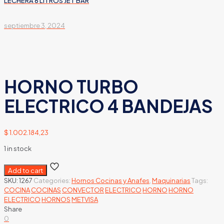
LECHERA 6 LITROS JET BAR
septiembre 3, 2024
HORNO TURBO
ELECTRICO 4 BANDEJAS
$
1.002.184,23
1 in stock
Add to cart
SKU:
1267
Categories:
Hornos Cocinas y Anafes
,
Maquinarias
Tags:
COCINA
COCINAS
CONVECTOR
ELECTRICO
HORNO
HORNO
ELECTRICO
HORNOS
METVISA
Share
0