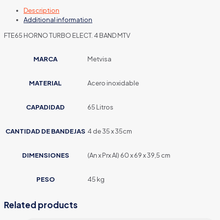
Description
Additional information
FTE65 HORNO TURBO ELECT. 4 BAND MTV
MARCA
Metvisa
MATERIAL
Acero inoxidable
CAPADIDAD
65 Litros
CANTIDAD DE BANDEJAS
4 de 35 x 35cm
DIMENSIONES
(An x Prx Al) 60 x 69 x 39,5 cm
PESO
45 kg
Related products