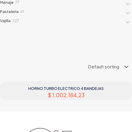
77
Menaje
77
products
61
Pasteleria
61
products
327
Vajilla
327
products
HORNO TURBO ELECTRICO 4 BANDEJAS
$
1.002.184,23