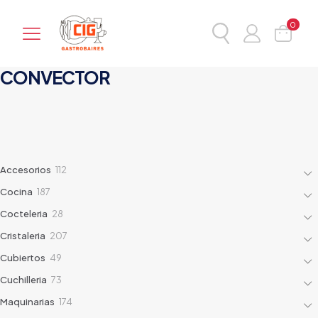
0
CONVECTOR
112
Accesorios
112
products
187
Cocina
187
products
28
Cocteleria
28
products
207
Cristaleria
207
products
49
Cubiertos
49
products
73
Cuchilleria
73
products
174
Maquinarias
174
products