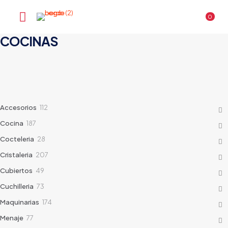
0
COCINAS
112
Accesorios
112
products
187
Cocina
187
products
28
Cocteleria
28
products
207
Cristaleria
207
products
49
Cubiertos
49
products
73
Cuchilleria
73
products
174
Maquinarias
174
products
77
Menaje
77
products