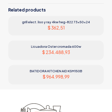
Related products
grill elect. liso y ray 4kw heg-822 73x50x24
$
362,51
Licuadora Oster cromada 600w
$
234.488,93
BATIDORA KITCHEN AID KSM150B
$
964.998,99