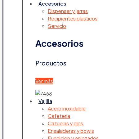
Accesorios
Dispenser y jarras
Recipientes plasticos
Servicio
Accesorios
Productos
Ver más
Vajilla
Acero inoxidable
Cafeteria
Cazuelas y dips
Ensaladeras y bowls
Fundicion y enlozados