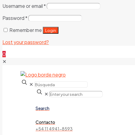
Username or email
*
Password
*
Remember me
Login
Lost your password?
0
✕
✕
✕
Search
Contacto
+54 11 4941-8593