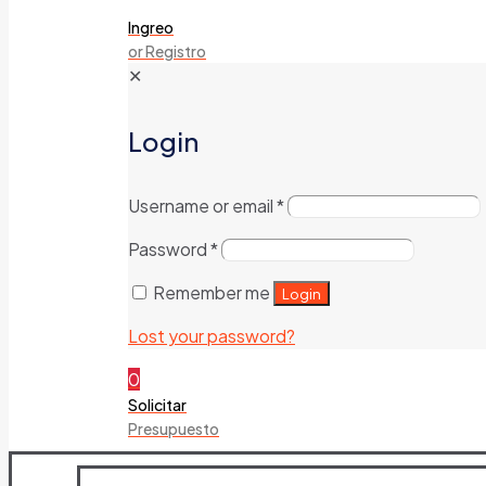
Ingreo
or Registro
✕
Login
Username or email
*
Password
*
Remember me
Login
Lost your password?
0
Solicitar
Presupuesto