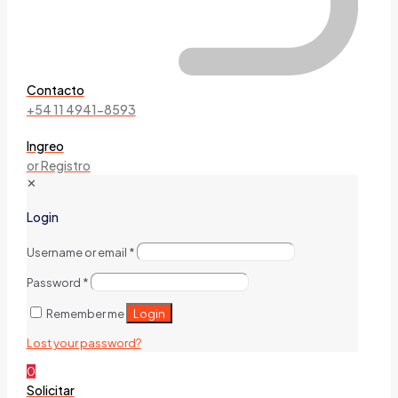
Contacto
+54 11 4941-8593
Ingreo
or Registro
✕
Login
Username or email
*
Password
*
Login
Remember me
Lost your password?
0
Solicitar