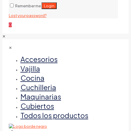
Login
Remember me
Lost your password?
0
✕
✕
Accesorios
Vajilla
Cocina
Cuchilleria
Maquinarias
Cubiertos
Todos los productos