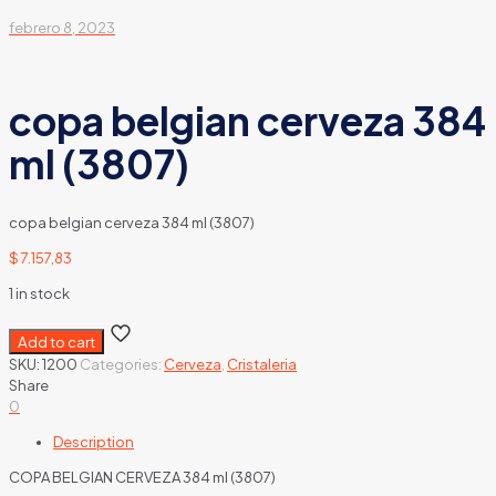
febrero 8, 2023
copa belgian cerveza 384
ml (3807)
copa belgian cerveza 384 ml (3807)
$
7.157,83
1 in stock
Add to cart
SKU:
1200
Categories:
Cerveza
,
Cristaleria
Share
0
Description
COPA BELGIAN CERVEZA 384 ml (3807)