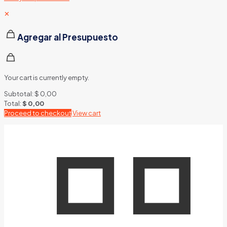
✕
Agregar al Presupuesto
Your cart is currently empty.
Subtotal:
$
0,00
Total:
$
0,00
Proceed to checkout
View cart