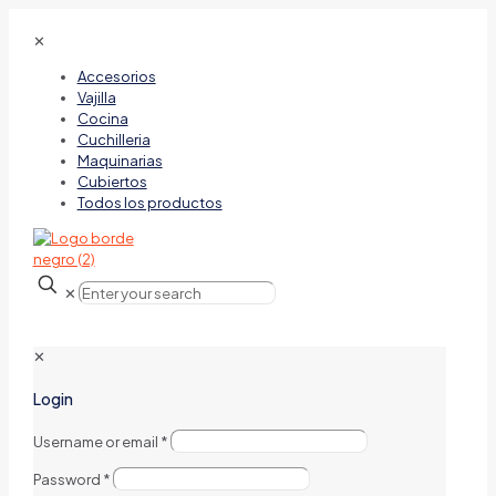
✕
Accesorios
Vajilla
Cocina
Cuchilleria
Maquinarias
Cubiertos
Todos los productos
✕
✕
Login
Username or email
*
Password
*