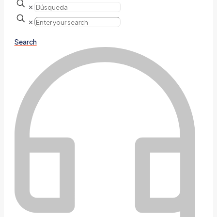
✕
✕
Search