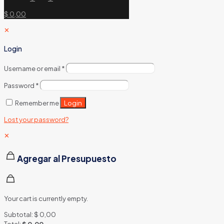
$ 0,00
✕
Login
Username or email
*
Password
*
Login
Remember me
Lost your password?
✕
Agregar al Presupuesto
Your cart is currently empty.
Subtotal:
$
0,00
Total:
$
0,00