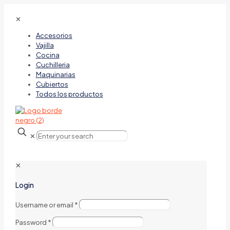
✕
Accesorios
Vajilla
Cocina
Cuchilleria
Maquinarias
Cubiertos
Todos los productos
✕
✕
Login
Username or email
*
Password
*