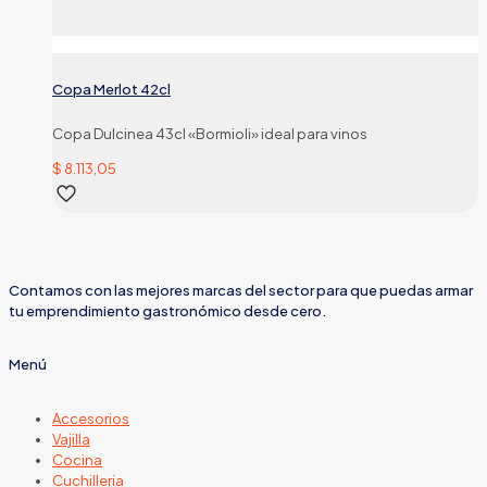
Copa Merlot 42cl
Copa Dulcinea 43cl «Bormioli» ideal para vinos
$
8.113,05
Contamos con las mejores marcas del sector para que puedas armar
tu emprendimiento gastronómico desde cero.
Menú
Accesorios
Vajilla
Cocina
Cuchilleria