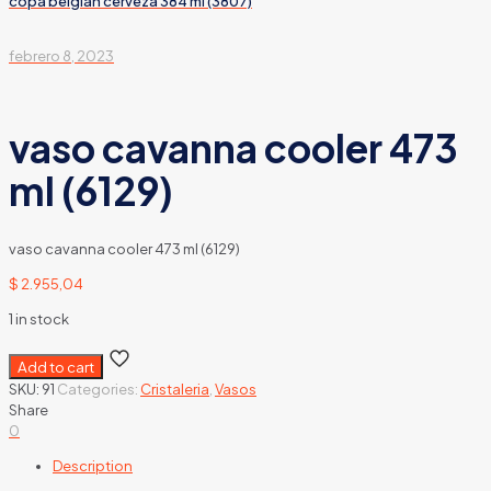
copa belgian cerveza 384 ml (3807)
febrero 8, 2023
vaso cavanna cooler 473
ml (6129)
vaso cavanna cooler 473 ml (6129)
$
2.955,04
1 in stock
Add to cart
SKU:
91
Categories:
Cristaleria
,
Vasos
Share
0
Description