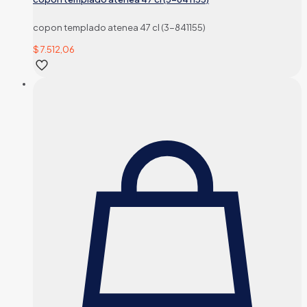
copon templado atenea 47 cl (3-841155)
$
7.512,06