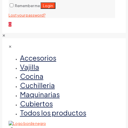
Login
Remember me
Lost your password?
0
✕
✕
Accesorios
Vajilla
Cocina
Cuchilleria
Maquinarias
Cubiertos
Todos los productos