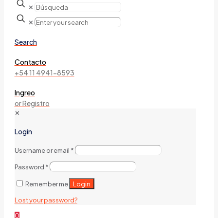
✕
✕
Search
Contacto
+54 11 4941-8593
Ingreo
or Registro
✕
Login
Username or email
*
Password
*
Login
Remember me
Lost your password?
0