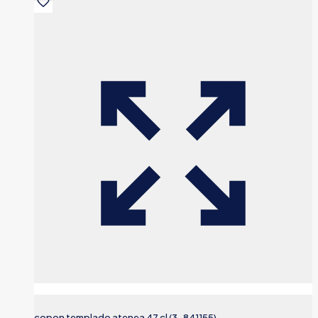
copon templado atenea 47 cl (3-841155)