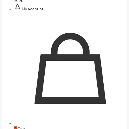
My account
0
Cart