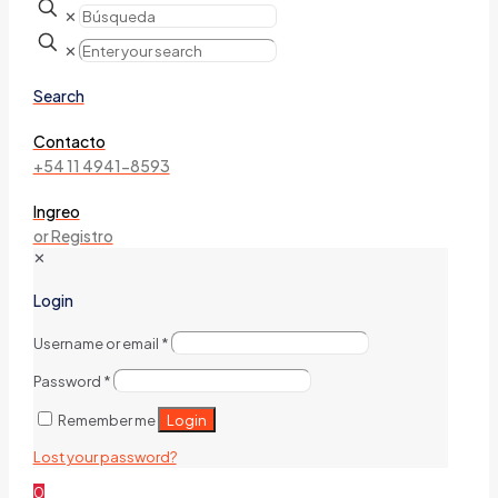
✕
✕
Search
Contacto
+54 11 4941-8593
Ingreo
or Registro
✕
Login
Username or email
*
Password
*
Login
Remember me
Lost your password?
0