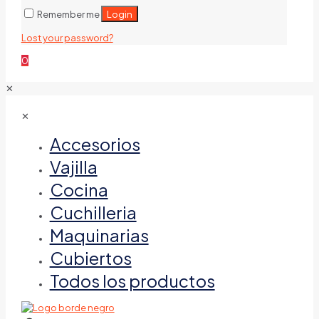
Login
Remember me
Lost your password?
0
✕
✕
Accesorios
Vajilla
Cocina
Cuchilleria
Maquinarias
Cubiertos
Todos los productos