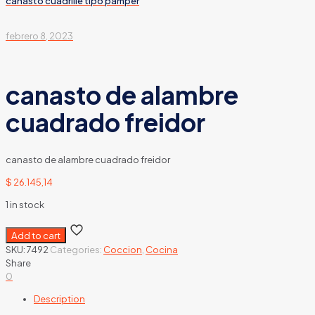
canasto cuadrille tipo pamper
febrero 8, 2023
canasto de alambre
cuadrado freidor
canasto de alambre cuadrado freidor
$
26.145,14
1 in stock
Add to cart
SKU:
7492
Categories:
Coccion
,
Cocina
Share
0
Description