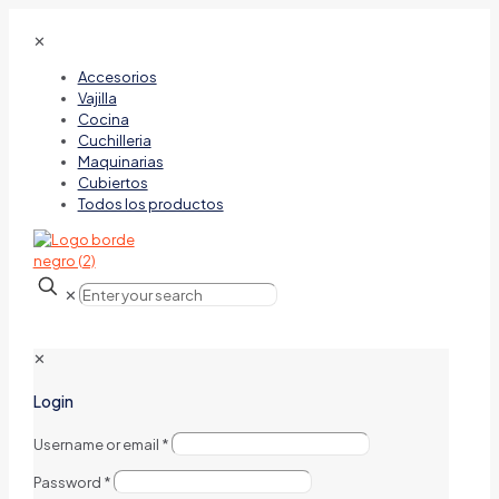
✕
Accesorios
Vajilla
Cocina
Cuchilleria
Maquinarias
Cubiertos
Todos los productos
✕
✕
Login
Username or email
*
Password
*