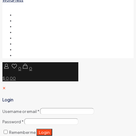
0
0
$ 0,00
✕
Login
Username or email
*
Password
*
Login
Remember me