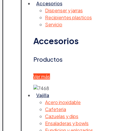
Accesorios
Dispenser y jarras
Recipientes plasticos
Servicio
Accesorios
Productos
Ver más
Vajilla
Acero inoxidable
Cafeteria
Cazuelas y dips
Ensaladeras y bowls
Fundicion y enlozados