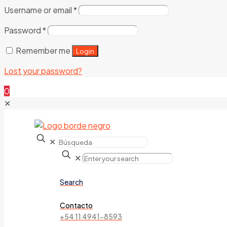
Username or email
*
Password
*
Remember me
Login
Lost your password?
0
✕
✕
✕
Search
Contacto
+54 11 4941-8593