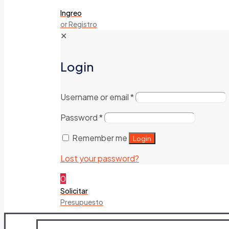
Ingreo
or Registro
✕
Login
Username or email
*
Password
*
Remember me
Login
Lost your password?
0
Solicitar
Presupuesto