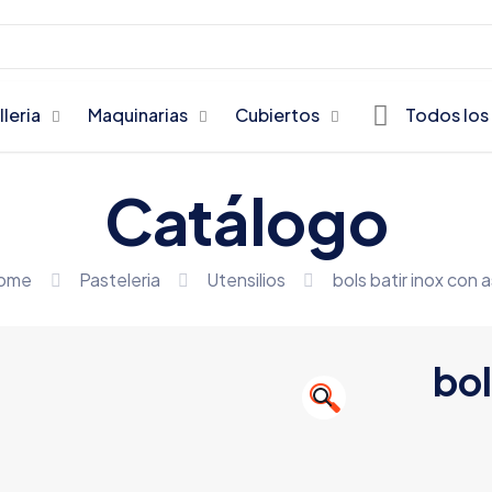
lleria
Maquinarias
Cubiertos
Todos los
Catálogo
ome
Pasteleria
Utensilios
bols batir inox con 
bol
🔍