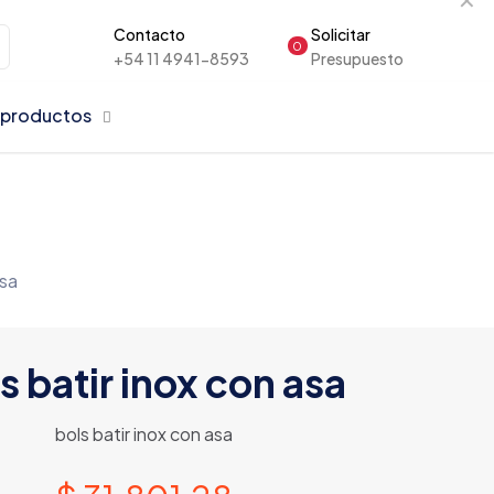
Contacto
Solicitar
0
+54 11 4941-8593
Presupuesto
 productos
asa
s batir inox con asa
bols batir inox con asa