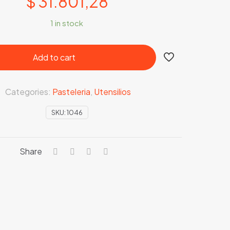
$
31.801,28
1 in stock
Add to cart
Categories:
Pasteleria
,
Utensilios
SKU:
1046
Share