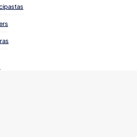
cipastas
ers
ras
s