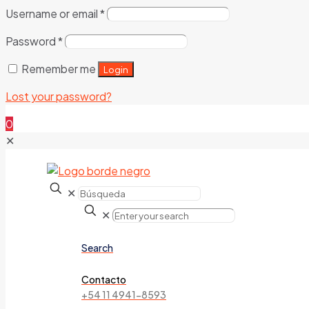
Username or email
*
Password
*
Remember me
Login
Lost your password?
0
✕
✕
✕
Search
Contacto
+54 11 4941-8593