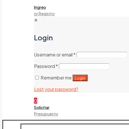
Ingreo
or Registro
✕
Login
Username or email
*
Password
*
Remember me
Login
Lost your password?
0
Solicitar
Presupuesto