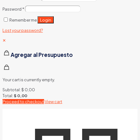
Password
*
Login
Remember me
Lost your password?
✕
Agregar al Presupuesto
Your cart is currently empty.
Subtotal:
$
0,00
Total:
$
0,00
Proceed to checkout
View cart