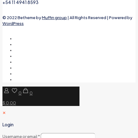
+54 11 4941 8593
© 2022 Betheme by
Muffin group
| All Rights Reserved | Powered by
WordPress
0
0
$ 0,00
✕
Login
Username or email
*