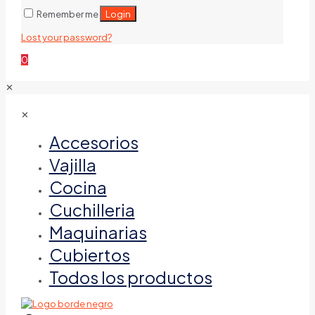
Login
Remember me
Lost your password?
0
✕
✕
Accesorios
Vajilla
Cocina
Cuchilleria
Maquinarias
Cubiertos
Todos los productos