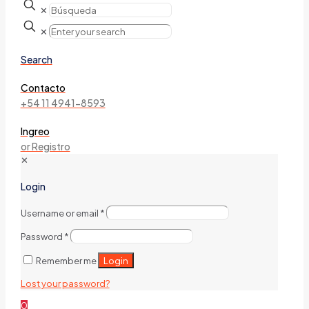
✕
✕
Search
Contacto
+54 11 4941-8593
Ingreo
or Registro
✕
Login
Username or email
*
Password
*
Login
Remember me
Lost your password?
0