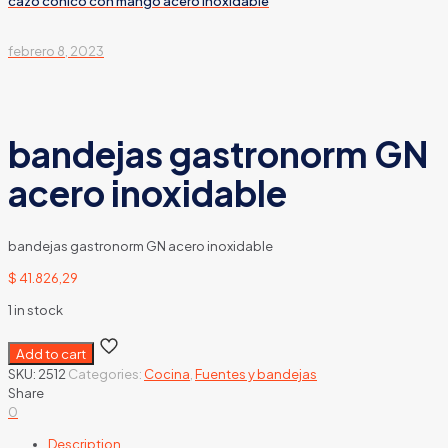
cazo conico con mango acero inoxidable
febrero 8, 2023
bandejas gastronorm GN
acero inoxidable
bandejas gastronorm GN acero inoxidable
$
41.826,29
1 in stock
Add to cart
SKU:
2512
Categories:
Cocina
,
Fuentes y bandejas
Share
0
Description