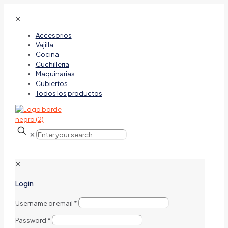
✕
Accesorios
Vajilla
Cocina
Cuchilleria
Maquinarias
Cubiertos
Todos los productos
✕
✕
Login
Username or email
*
Password
*