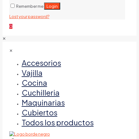
Login
Remember me
Lost your password?
0
✕
✕
Accesorios
Vajilla
Cocina
Cuchilleria
Maquinarias
Cubiertos
Todos los productos