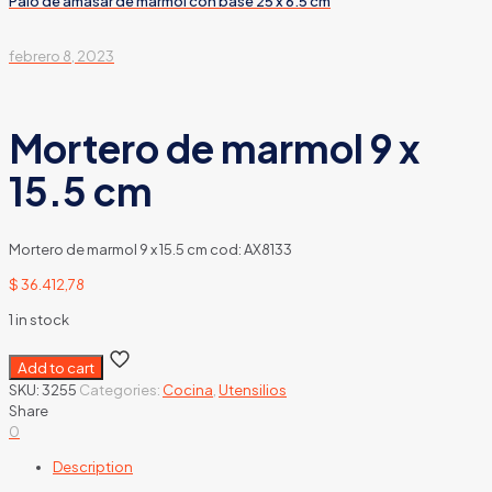
Palo de amasar de marmol con base 25 x 6.5 cm
febrero 8, 2023
Mortero de marmol 9 x
15.5 cm
Mortero de marmol 9 x 15.5 cm cod: AX8133
$
36.412,78
1 in stock
Add to cart
SKU:
3255
Categories:
Cocina
,
Utensilios
Share
0
Description