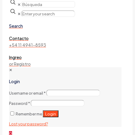
✕
✕
Search
Contacto
+54 11 4941-8593
Ingreo
or Registro
✕
Login
Username or email
*
Password
*
Login
Remember me
Lost your password?
0