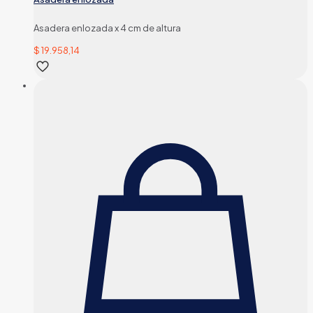
Asadera enlozada x 4 cm de altura
$
19.958,14