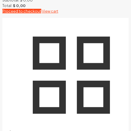
Total:
$
0,00
Proceed to checkout
View cart