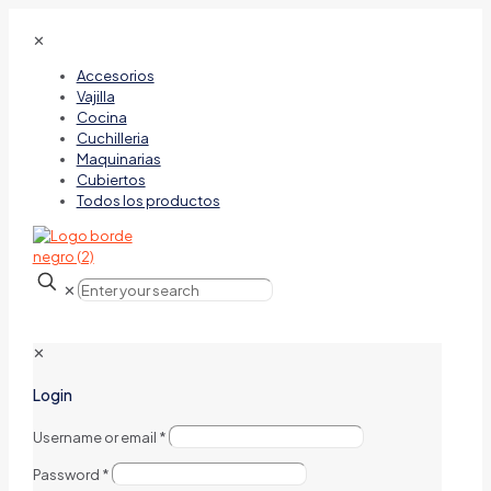
✕
Accesorios
Vajilla
Cocina
Cuchilleria
Maquinarias
Cubiertos
Todos los productos
✕
✕
Login
Username or email
*
Password
*