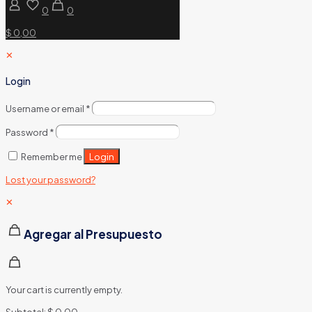
0
0
$ 0,00
✕
Login
Username or email
*
Password
*
Login
Remember me
Lost your password?
✕
Agregar al Presupuesto
Your cart is currently empty.
Subtotal:
$
0,00