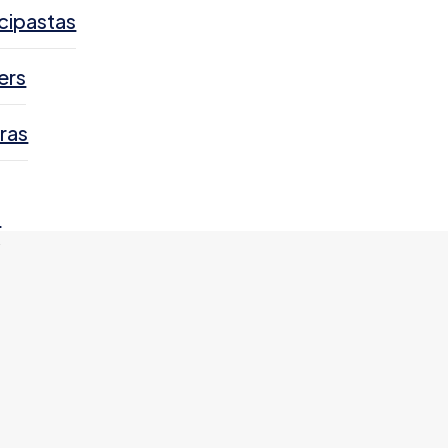
cipastas
ers
ras
s