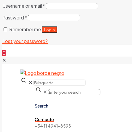
Username or email
*
Password
*
Remember me
Login
Lost your password?
0
✕
✕
✕
Search
Contacto
+54 11 4941-8593