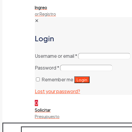
Ingreo
or Registro
✕
Login
Username or email
*
Password
*
Remember me
Login
Lost your password?
0
Solicitar
Presupuesto