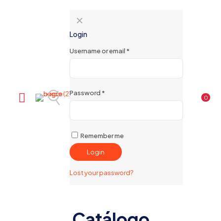
✕
Login
Username or email
*
Password
*
0
Remember me
Login
Lost your password?
Catálogo