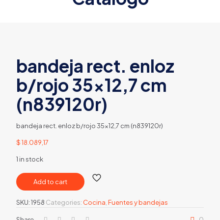
bandeja rect. enloz
b/rojo 35×12,7 cm
(n839120r)
bandeja rect. enloz b/rojo 35×12,7 cm (n839120r)
$
18.089,17
1 in stock
Add to cart
SKU:
1958
Categories:
Cocina
,
Fuentes y bandejas
Share
0