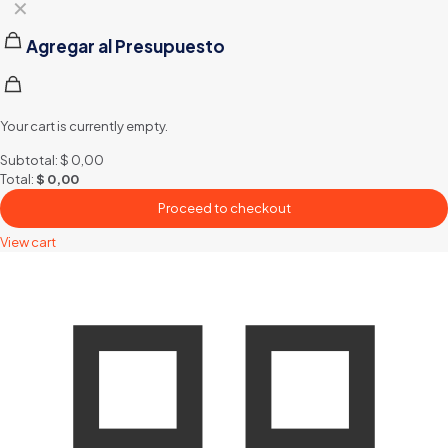
✕
Agregar al Presupuesto
Your cart is currently empty.
Subtotal:
$
0,00
Total:
$
0,00
Proceed to checkout
View cart