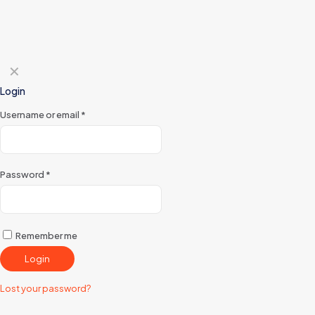
✕
Login
Username or email
*
Password
*
Remember me
Login
Lost your password?