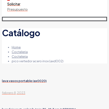
Solicitar
Presupuesto
Catálogo
Home
Cocteleria
Cocteleria
pico vertedor acero inox (axd002)
lava vasos portable (ax0020)
febrero 8, 2023