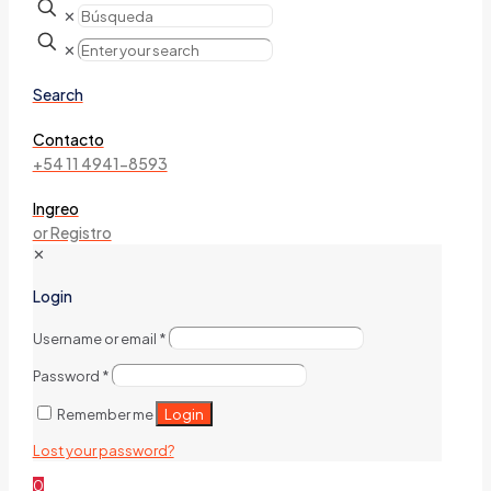
✕
✕
Search
Contacto
+54 11 4941-8593
Ingreo
or Registro
✕
Login
Username or email
*
Password
*
Login
Remember me
Lost your password?
0