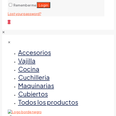
Login
Remember me
Lost your password?
0
✕
✕
Accesorios
Vajilla
Cocina
Cuchilleria
Maquinarias
Cubiertos
Todos los productos