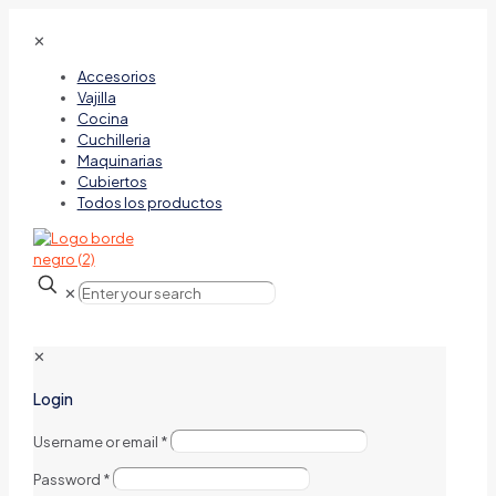
✕
Accesorios
Vajilla
Cocina
Cuchilleria
Maquinarias
Cubiertos
Todos los productos
✕
✕
Login
Username or email
*
Password
*