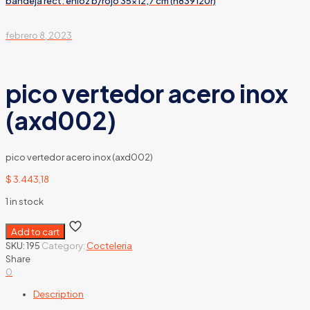
bandeja rect. enloz b/rojo 35×12,7 cm (n839120r)
febrero 8, 2023
pico vertedor acero inox
(axd002)
pico vertedor acero inox (axd002)
$
3.443,18
1 in stock
Add to cart
SKU:
195
Category:
Cocteleria
Share
0
Description