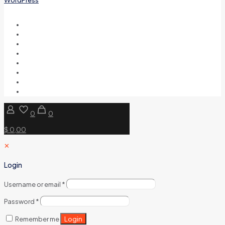
0
0
$ 0,00
✕
Login
Username or email
*
Password
*
Login
Remember me