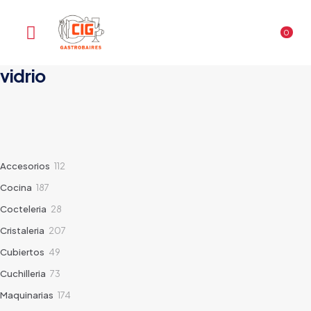
0
vidrio
112
Accesorios
112
products
187
Cocina
187
products
28
Cocteleria
28
products
207
Cristaleria
207
products
49
Cubiertos
49
products
73
Cuchilleria
73
products
174
Maquinarias
174
products