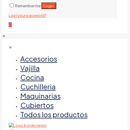
Login
Remember me
Lost your password?
0
✕
✕
Accesorios
Vajilla
Cocina
Cuchilleria
Maquinarias
Cubiertos
Todos los productos