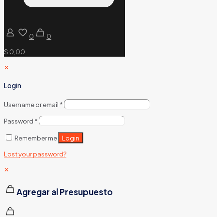
0
0
$ 0,00
✕
Login
Username or email
*
Password
*
Login
Remember me
Lost your password?
✕
Agregar al Presupuesto