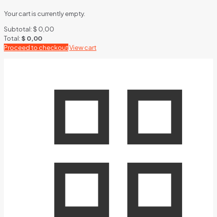
Your cart is currently empty.
Subtotal:
$
0,00
Total:
$
0,00
Proceed to checkout
View cart