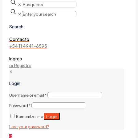
✕
✕
Search
Contacto
+54 11 4941-8593
Ingreo
or Registro
✕
Login
Username or email
*
Password
*
Login
Remember me
Lost your password?
0