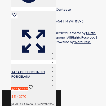
Contacto
+54 11 4941 8593
© 2022 Betheme by
Muffin
group
| All Rights Reserved |
Powered by
WordPress
TAZA DE TE COBALTO
PORCELANA
Add to cart
$
5.407,10
REAC CO TAZA TE 289282057