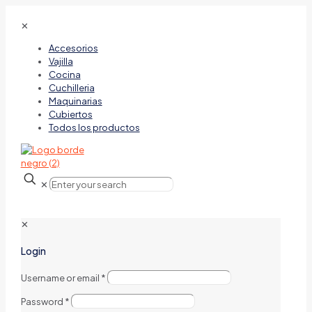
✕
Accesorios
Vajilla
Cocina
Cuchilleria
Maquinarias
Cubiertos
Todos los productos
✕
✕
Login
Username or email
*
Password
*