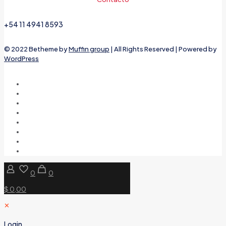
+54 11 4941 8593
© 2022 Betheme by
Muffin group
| All Rights Reserved | Powered by
WordPress
0
0
$ 0,00
✕
Login