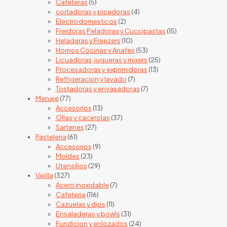
5
products
Cafeteras
5
products
4
cortadoras y picadoras
4
2
products
Electrodomesticos
2
products
15
Freidoras Peladoras y Cuccipastas
15
10
products
Heladeras y Freezers
10
products
53
Hornos Cocinas y Anafes
53
products
25
Licuadoras, jugueras y mixers
25
13
products
Procesadoras y exprimidoras
13
7
products
Refrigeracion y lavado
7
products
7
Tostadoras y envasadoras
7
77
products
Menaje
77
products
13
Accesorios
13
products
37
Ollas y cacerolas
37
27
products
Sartenes
27
61
products
Pasteleria
61
products
9
Accesorios
9
23
products
Moldes
23
products
29
Utensilios
29
327
products
Vajilla
327
products
7
Acero inoxidable
7
116
products
Cafeteria
116
products
11
Cazuelas y dips
11
products
31
Ensaladeras y bowls
31
products
24
Fundicion y enlozados
24