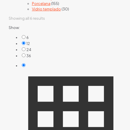
155
products
Porcelana
155
products
30
Vidrio templado
30
products
Showing all 6 results
Show:
6
12
24
36