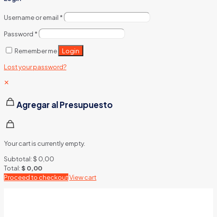
Username or email
*
Password
*
Login
Remember me
Lost your password?
✕
Agregar al Presupuesto
Your cart is currently empty.
Subtotal:
$
0,00
Total:
$
0,00
Proceed to checkout
View cart