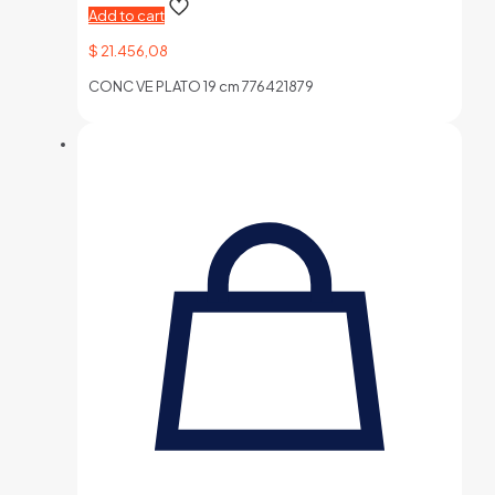
Add to cart
$
21.456,08
CONC VE PLATO 19 cm 776421879