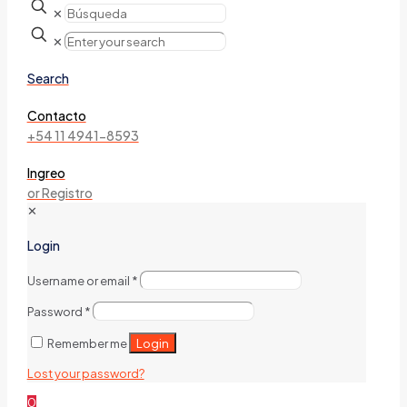
✕
✕
Search
Contacto
+54 11 4941-8593
Ingreo
or Registro
✕
Login
Username or email
*
Password
*
Login
Remember me
Lost your password?
0