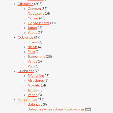
207
products
Cristaleria
207
products
32
Cerveza
32
products
31
Cocteleria
31
48
products
Copas
48
products
10
Copas postre
10
15
products
Jarras
15
products
77
Vasos
77
49
products
Cubiertos
49
products
3
Inoxriv
3
products
4
Nicols
4
2
products
Paris
2
products
28
Tramontina
28
5
products
Varios
5
3
products
Volf
3
products
73
Cuchilleria
73
products
18
3 Claveles
18
3
products
Afiladores
3
31
products
Arbolito
31
16
products
Arcos
16
5
products
Varios
5
products
174
Maquinarias
174
products
9
Balanzas
9
products
22
Batidoras Amasadoras y Sobadoras
22