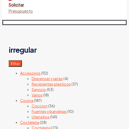
Solicitar
Presupuesto
irregular
Filter
112
Accesorios
112
products
4
Dispenser y jarras
4
products
37
Recipientes plasticos
37
53
products
Servicio
53
18
products
Varios
18
187
products
Cocina
187
products
36
Coccion
36
products
10
Fuentes y bandejas
10
141
products
Utensilios
141
28
products
Cocteleria
28
products
23
Cocteleria
23