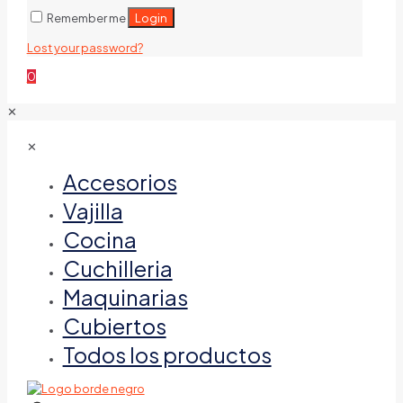
Login
Remember me
Lost your password?
0
✕
✕
Accesorios
Vajilla
Cocina
Cuchilleria
Maquinarias
Cubiertos
Todos los productos