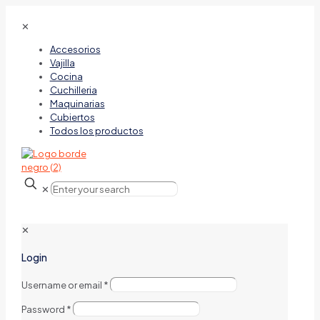
✕
Accesorios
Vajilla
Cocina
Cuchilleria
Maquinarias
Cubiertos
Todos los productos
✕
✕
Login
Username or email
*
Password
*