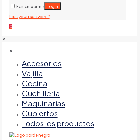
Login
Remember me
Lost your password?
0
✕
✕
Accesorios
Vajilla
Cocina
Cuchilleria
Maquinarias
Cubiertos
Todos los productos