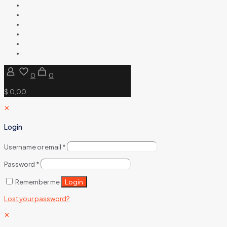
0
0
$ 0,00
✕
Login
Username or email
*
Password
*
Login
Remember me
Lost your password?
✕