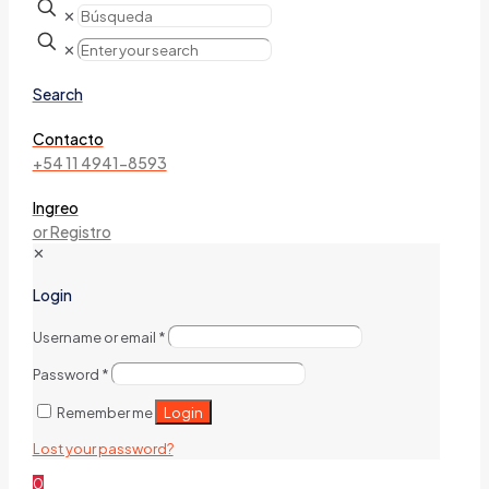
✕
✕
Search
Contacto
+54 11 4941-8593
Ingreo
or Registro
✕
Login
Username or email
*
Password
*
Login
Remember me
Lost your password?
0