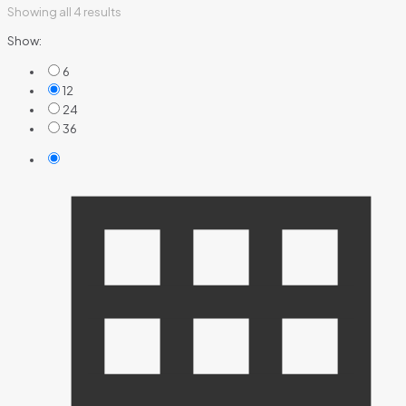
Showing all 4 results
Show:
6
12
24
36