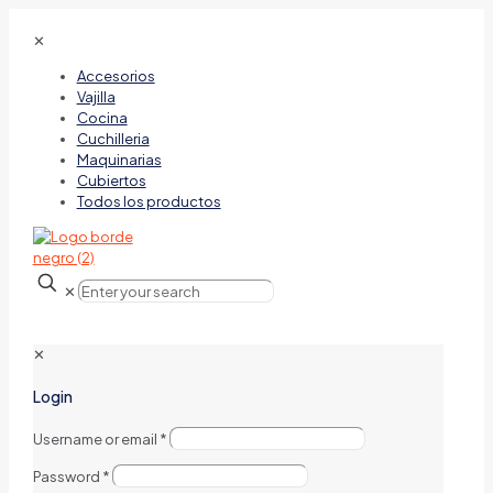
✕
Accesorios
Vajilla
Cocina
Cuchilleria
Maquinarias
Cubiertos
Todos los productos
✕
✕
Login
Username or email
*
Password
*