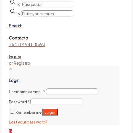
✕
✕
Search
Contacto
+54 11 4941-8593
Ingreo
or Registro
✕
Login
Username or email
*
Password
*
Login
Remember me
Lost your password?
0