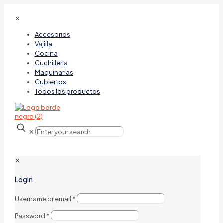
✕
Accesorios
Vajilla
Cocina
Cuchilleria
Maquinarias
Cubiertos
Todos los productos
✕
✕
Login
Username or email
*
Password
*