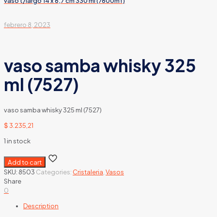
vaso t/largo 14 x 6,7 cm 330 ml (7600mf)
febrero 8, 2023
vaso samba whisky 325
ml (7527)
vaso samba whisky 325 ml (7527)
$
3.235,21
1 in stock
Add to cart
SKU:
8503
Categories:
Cristaleria
,
Vasos
Share
0
Description