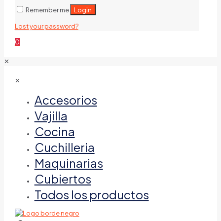
Login
Remember me
Lost your password?
0
✕
✕
Accesorios
Vajilla
Cocina
Cuchilleria
Maquinarias
Cubiertos
Todos los productos