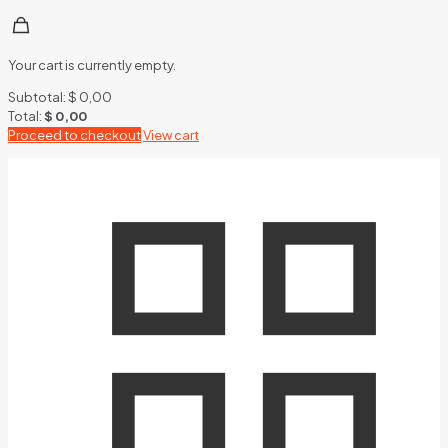
Your cart is currently empty.
Subtotal:
$
0,00
Total:
$
0,00
Proceed to checkout
View cart