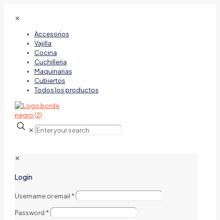
✕
Accesorios
Vajilla
Cocina
Cuchilleria
Maquinarias
Cubiertos
Todos los productos
✕
✕
Login
Username or email
*
Password
*