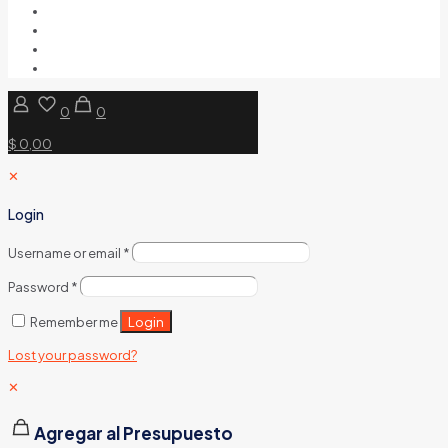
0
0
$ 0,00
✕
Login
Username or email
*
Password
*
Login
Remember me
Lost your password?
✕
Agregar al Presupuesto