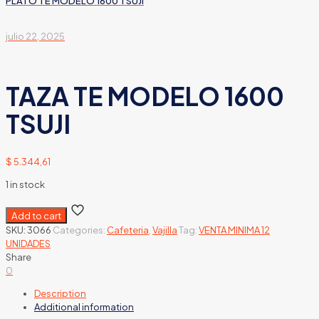
PLATO TE MODELO 1600 TSUJI
julio 22, 2025
TAZA TE MODELO 1600
TSUJI
$
5.344,61
1 in stock
Add to cart
SKU:
3066
Categories:
Cafeteria
,
Vajilla
Tag:
VENTA MINIMA 12
UNIDADES
Share
0
Description
Additional information