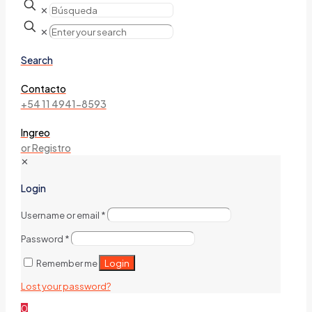
✕
✕
Search
Contacto
+54 11 4941-8593
Ingreo
or Registro
✕
Login
Username or email
*
Password
*
Login
Remember me
Lost your password?
0