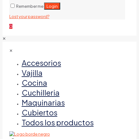
Login
Remember me
Lost your password?
0
✕
✕
Accesorios
Vajilla
Cocina
Cuchilleria
Maquinarias
Cubiertos
Todos los productos