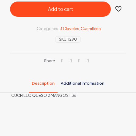
Add to cart
Categories:
3 Claveles
,
Cuchilleria
SKU:
1290
Share
Description
Additional information
CUCHILLO QUESO 2 MANGOS 1138
APTO LAVAVAJILLAS
SI
LONGITUD DE LA
30 cm
HOJA