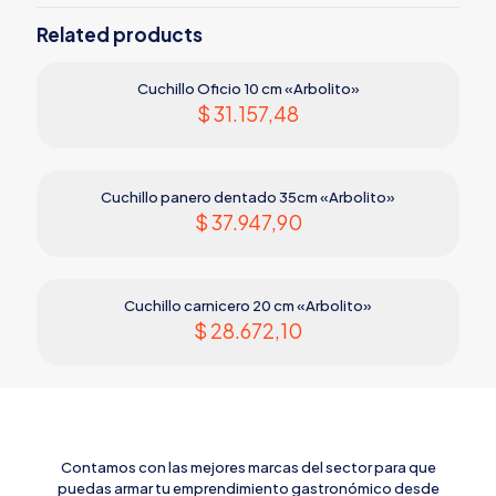
LONGITUD TOTAL
42 cm
Related products
PESO
510 g
Cuchillo Oficio 10 cm «Arbolito»
MATERIAL DEL
POM (polioximetileno) de color
$
31.157,48
MANGO
negro
MATERIAL DE LA
Acero inoxidable
HOJA
Cuchillo panero dentado 35cm «Arbolito»
$
37.947,90
Cuchillo carnicero 20 cm «Arbolito»
$
28.672,10
Contamos con las mejores marcas del sector para que
puedas armar tu emprendimiento gastronómico desde