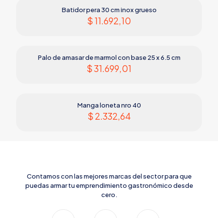
Batidor pera 30 cm inox grueso
$
11.692,10
Palo de amasar de marmol con base 25 x 6.5 cm
$
31.699,01
Manga loneta nro 40
$
2.332,64
Contamos con las mejores marcas del sector para que
puedas armar tu emprendimiento gastronómico desde
cero.