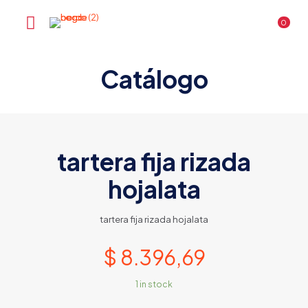
0
Catálogo
tartera fija rizada
hojalata
tartera fija rizada hojalata
$
8.396,69
1 in stock