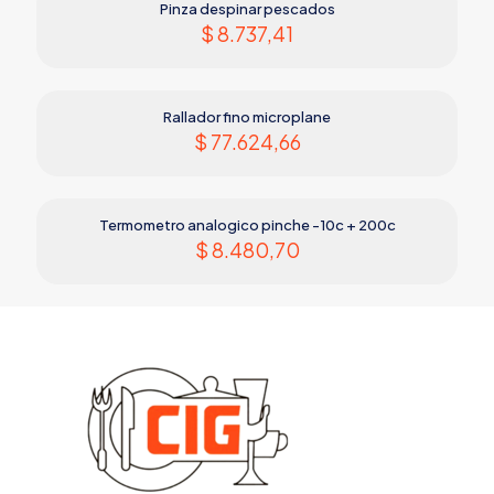
Pinza despinar pescados
$
8.737,41
Rallador fino microplane
$
77.624,66
Termometro analogico pinche -10c + 200c
$
8.480,70