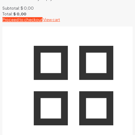
Subtotal:
$
0,00
Total:
$
0,00
Proceed to checkout
View cart