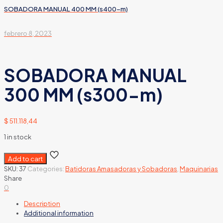
SOBADORA MANUAL 400 MM (s400-m)
febrero 8, 2023
SOBADORA MANUAL
300 MM (s300-m)
$
511.118,44
1 in stock
Add to cart
SKU:
37
Categories:
Batidoras Amasadoras y Sobadoras
,
Maquinarias
Share
0
Description
Additional information