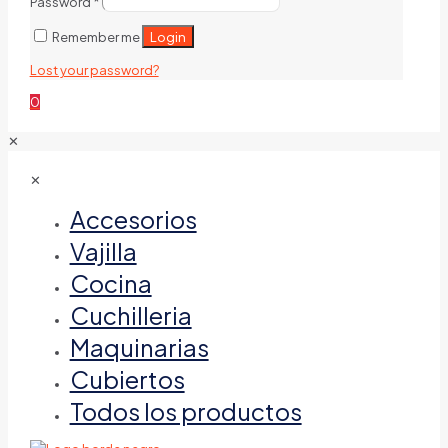
Password
*
Login
Remember me
Lost your password?
0
✕
✕
Accesorios
Vajilla
Cocina
Cuchilleria
Maquinarias
Cubiertos
Todos los productos