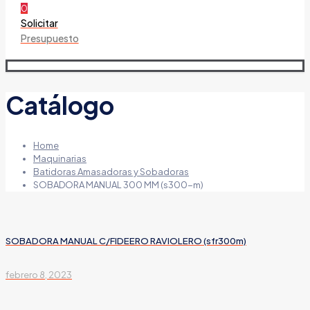
0
Solicitar
Presupuesto
Catálogo
Home
Maquinarias
Batidoras Amasadoras y Sobadoras
SOBADORA MANUAL 300 MM (s300-m)
SOBADORA MANUAL C/FIDEERO RAVIOLERO (sfr300m)
febrero 8, 2023