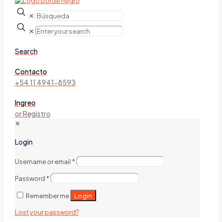
✕
✕
Search
Contacto
+54 11 4941-8593
Ingreo
or Registro
✕
Login
Username or email
*
Password
*
Login
Remember me
Lost your password?