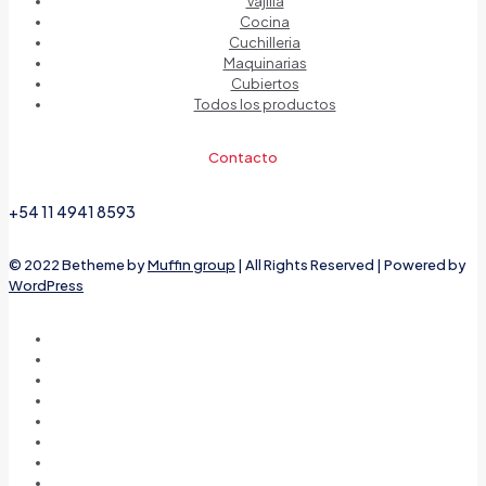
Vajilla
Cocina
Cuchilleria
Maquinarias
Cubiertos
Todos los productos
Contacto
+54 11 4941 8593
© 2022 Betheme by
Muffin group
| All Rights Reserved | Powered by
WordPress