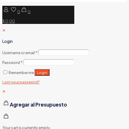
0
0
$ 0,00
✕
Login
Username or email
*
Password
*
Login
Remember me
Lost your password?
✕
Agregar al Presupuesto
Your cart is currently empty.