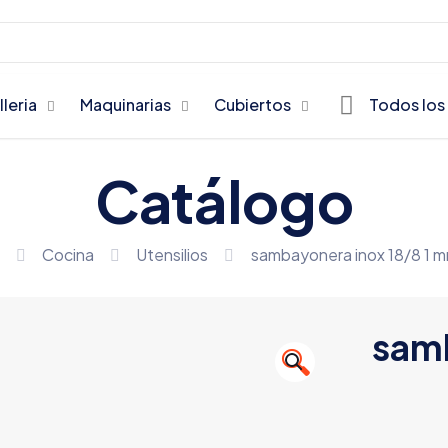
lleria
Maquinarias
Cubiertos
Todos los
Catálogo
Cocina
Utensilios
sambayonera inox 18/8 1 m
samb
🔍