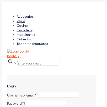
✕
Accesorios
Vajilla
Cocina
Cuchilleria
Maquinarias
Cubiertos
Todos los productos
✕
✕
Login
Username or email
*
Password
*