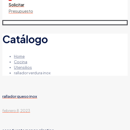
Solicitar
Presupuesto
Catálogo
Home
Cocina
Utensilios
rallador verdura inox
rallador queso inox
febrero 8, 2023