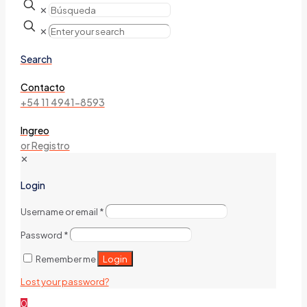
✕
✕
Search
Contacto
+54 11 4941-8593
Ingreo
or Registro
✕
Login
Username or email
*
Password
*
Login
Remember me
Lost your password?
0