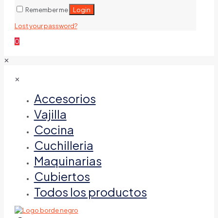
Login
Remember me
Lost your password?
0
✕
✕
Accesorios
Vajilla
Cocina
Cuchilleria
Maquinarias
Cubiertos
Todos los productos