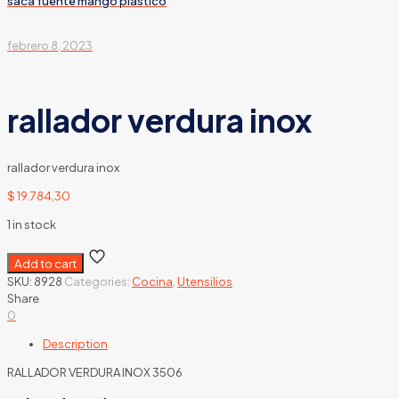
saca fuente mango plastico
febrero 8, 2023
rallador verdura inox
rallador verdura inox
$
19.784,30
1 in stock
Add to cart
SKU:
8928
Categories:
Cocina
,
Utensilios
Share
0
Description
RALLADOR VERDURA INOX 3506