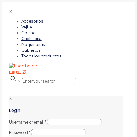
✕
Accesorios
Vajilla
Cocina
Cuchilleria
Maquinarias
Cubiertos
Todos los productos
✕
✕
Login
Username or email
*
Password
*