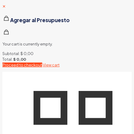
✕
Agregar al Presupuesto
Your cart is currently empty.
Subtotal:
$
0,00
Total:
$
0,00
Proceed to checkout
View cart