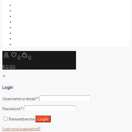
0
0
$ 0,00
✕
Login
Username or email
*
Password
*
Login
Remember me
Lost your password?