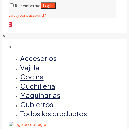
Login
Remember me
Lost your password?
0
✕
✕
Accesorios
Vajilla
Cocina
Cuchilleria
Maquinarias
Cubiertos
Todos los productos