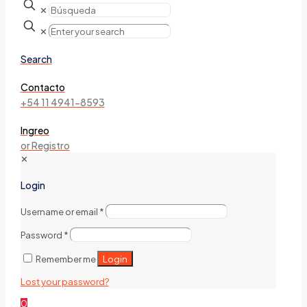
✕
✕
Search
Contacto
+54 11 4941-8593
Ingreo
or Registro
✕
Login
Username or email
*
Password
*
Login
Remember me
Lost your password?
0