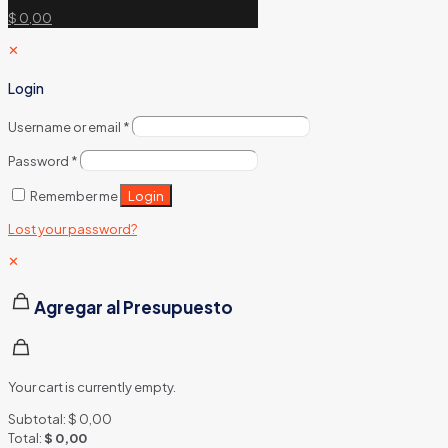
$ 0,00
✕
Login
Username or email
*
Password
*
Login
Remember me
Lost your password?
✕
Agregar al Presupuesto
Your cart is currently empty.
Subtotal:
$
0,00
Total:
$
0,00