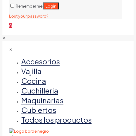
Login
Remember me
Lost your password?
0
✕
✕
Accesorios
Vajilla
Cocina
Cuchilleria
Maquinarias
Cubiertos
Todos los productos