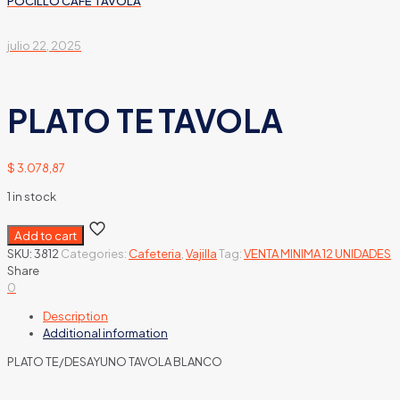
POCILLO CAFE TAVOLA
julio 22, 2025
PLATO TE TAVOLA
$
3.078,87
1 in stock
Add to cart
SKU:
3812
Categories:
Cafeteria
,
Vajilla
Tag:
VENTA MINIMA 12 UNIDADES
Share
0
Description
Additional information
PLATO TE/DESAYUNO TAVOLA BLANCO