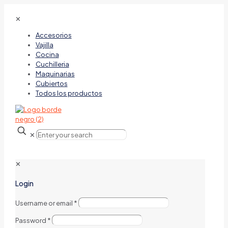
✕
Accesorios
Vajilla
Cocina
Cuchilleria
Maquinarias
Cubiertos
Todos los productos
✕
✕
Login
Username or email
*
Password
*