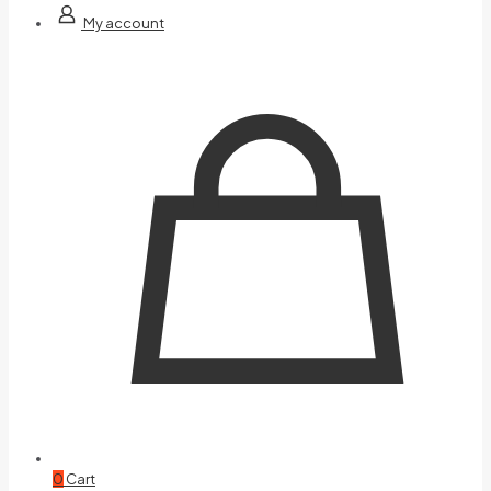
My account
0
Cart