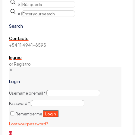
✕
✕
Search
Contacto
+54 11 4941-8593
Ingreo
or Registro
✕
Login
Username or email
*
Password
*
Login
Remember me
Lost your password?
0