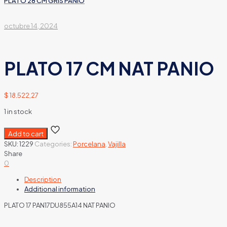
PLATO 28 CM GRIS PANIO
octubre 14, 2024
PLATO 17 CM NAT PANIO
$
18.522,27
1 in stock
Add to cart
SKU:
1229
Categories:
Porcelana
,
Vajilla
Share
0
Description
Additional information
PLATO 17 PAN17DU855A14 NAT PANIO