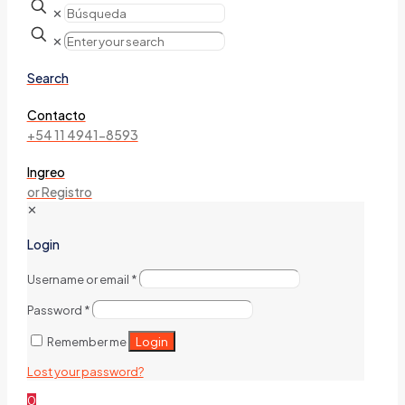
✕
✕
Search
Contacto
+54 11 4941-8593
Ingreo
or Registro
✕
Login
Username or email
*
Password
*
Login
Remember me
Lost your password?
0