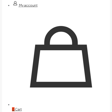
My account
0
Cart