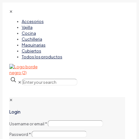
✕
Accesorios
Vajilla
Cocina
Cuchilleria
Maquinarias
Cubiertos
Todos los productos
✕
✕
Login
Username or email
*
Password
*