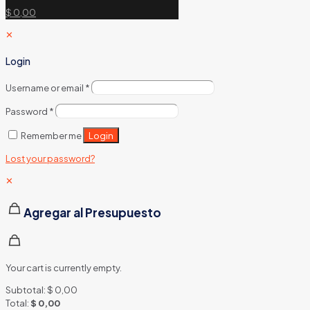
$ 0,00
✕
Login
Username or email
*
Password
*
Login
Remember me
Lost your password?
✕
Agregar al Presupuesto
Your cart is currently empty.
Subtotal:
$
0,00
Total:
$
0,00