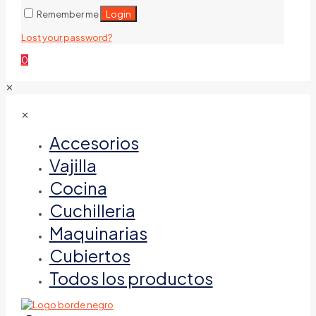
Login
Remember me
Lost your password?
0
✕
✕
Accesorios
Vajilla
Cocina
Cuchilleria
Maquinarias
Cubiertos
Todos los productos