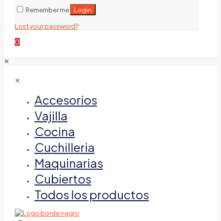
Login
Remember me
Lost your password?
0
✕
✕
Accesorios
Vajilla
Cocina
Cuchilleria
Maquinarias
Cubiertos
Todos los productos