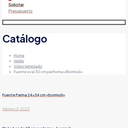
Solicitar
Presupuesto
Catálogo
Home
Vajilla
Vidrio templado
Fuente oval 30 cm performa «Bormioli»
Fuente Parma 24×34 cm «bormioli»
febrero 8, 2023