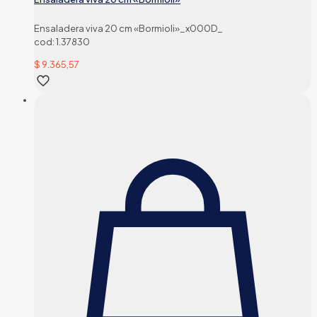
Ensaladera viva 20 cm «Bormioli»_x000D_
cod: 1.37830
$
9.365,57