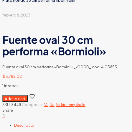
Plato hondo 23 cm performa «bormioli»
febrero 8, 2023
Fuente oval 30 cm
performa «Bormioli»
Fuente oval 30 cm performa «Bormioli»_x000D_ cod: 4.05855
$
5.782,02
1 in stock
Add to cart
SKU:
3448
Categories:
Vajilla
,
Vidrio templado
Share
0
Description