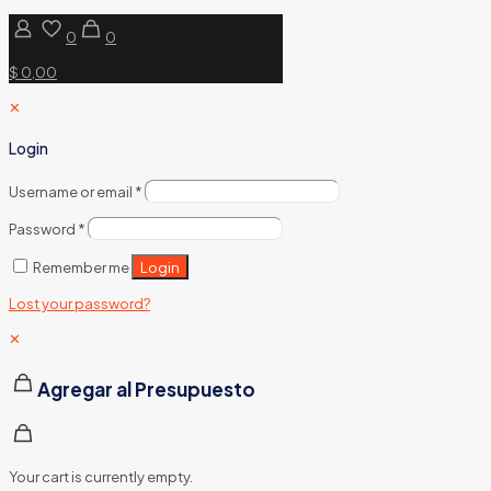
0
0
$ 0,00
✕
Login
Username or email
*
Password
*
Login
Remember me
Lost your password?
✕
Agregar al Presupuesto
Your cart is currently empty.