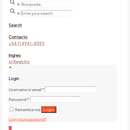
✕
✕
Search
Contacto
+54 11 4941-8593
Ingreo
or Registro
✕
Login
Username or email
*
Password
*
Login
Remember me
Lost your password?
0