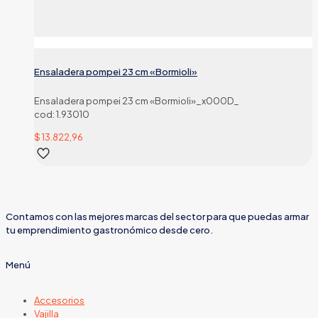
Ensaladera pompei 23 cm «Bormioli»
Ensaladera pompei 23 cm «Bormioli»_x000D_
cod: 1.93010
$
13.822,96
Contamos con las mejores marcas del sector para que puedas armar
tu emprendimiento gastronómico desde cero.
Menú
Accesorios
Vajilla