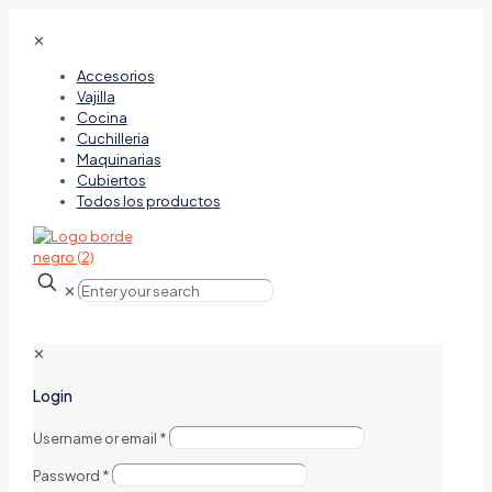
✕
Accesorios
Vajilla
Cocina
Cuchilleria
Maquinarias
Cubiertos
Todos los productos
✕
✕
Login
Username or email
*
Password
*