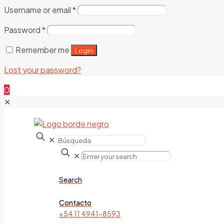
Username or email
*
Password
*
Remember me
Login
Lost your password?
0
✕
✕
✕
Search
Contacto
+54 11 4941-8593