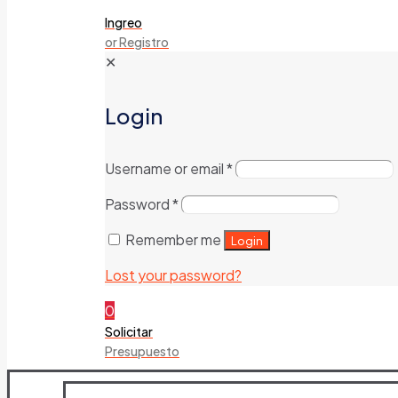
Ingreo
or Registro
✕
Login
Username or email
*
Password
*
Remember me
Login
Lost your password?
0
Solicitar
Presupuesto