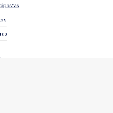
cipastas
ers
ras
s