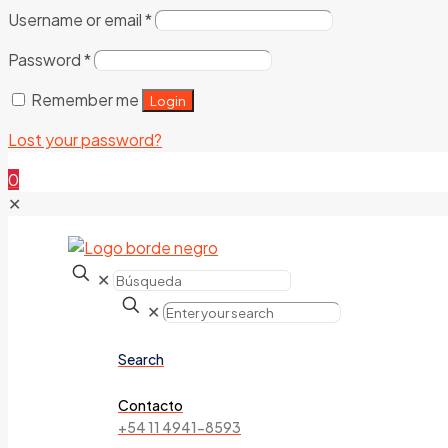
Username or email
*
Password
*
Remember me
Login
Lost your password?
0
✕
✕
✕
Search
Contacto
+54 11 4941-8593