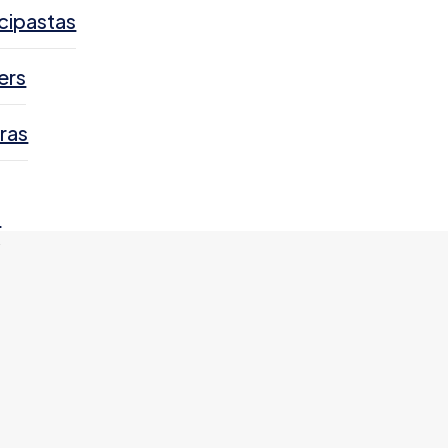
cipastas
ers
ras
s