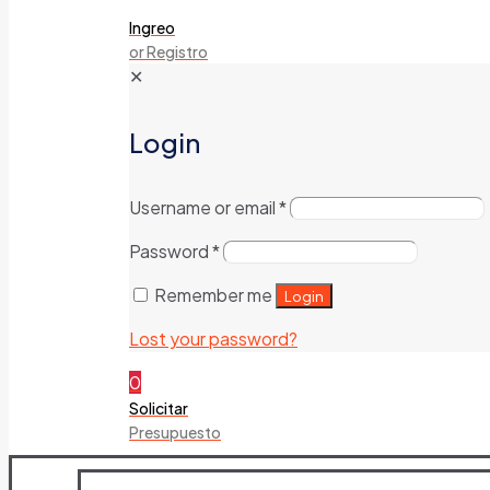
Ingreo
or Registro
✕
Login
Username or email
*
Password
*
Remember me
Login
Lost your password?
0
Solicitar
Presupuesto