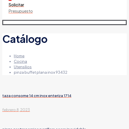
Solicitar
Presupuesto
Catálogo
Home
Cocina
Utensilios
pinza buffet plana inox 93432
taza consome 14 cm inox enteriza 1714
febrero 8, 2023