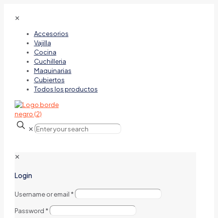
✕
Accesorios
Vajilla
Cocina
Cuchilleria
Maquinarias
Cubiertos
Todos los productos
✕
✕
Login
Username or email
*
Password
*