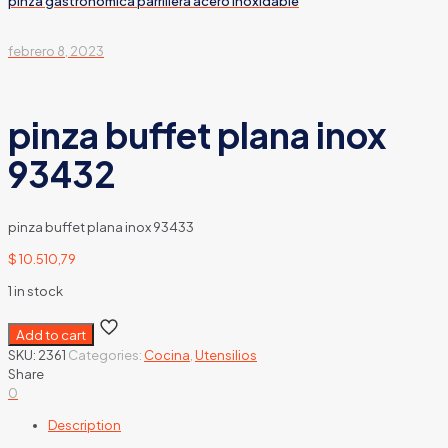
pinza gastronomica parrillera acero inoxidable
febrero 8, 2023
pinza buffet plana inox
93432
pinza buffet plana inox 93433
$
10.510,79
1 in stock
Add to cart
SKU:
2361
Categories:
Cocina
,
Utensilios
Share
0
Description