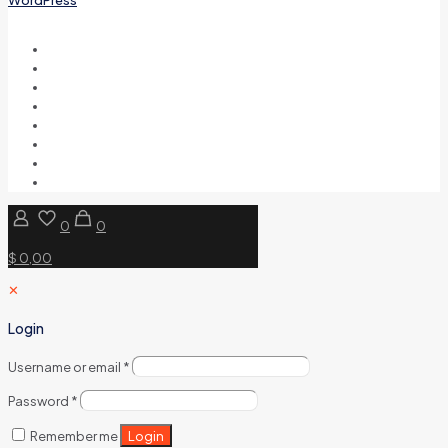
0
0
$ 0,00
✕
Login
Username or email
*
Password
*
Login
Remember me