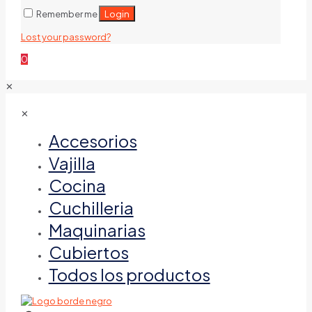
Login
Remember me
Lost your password?
0
✕
✕
Accesorios
Vajilla
Cocina
Cuchilleria
Maquinarias
Cubiertos
Todos los productos