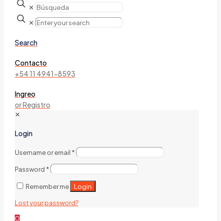
✕
✕
Search
Contacto
+54 11 4941-8593
Ingreo
or Registro
✕
Login
Username or email
*
Password
*
Login
Remember me
Lost your password?
0