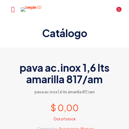
0
Catálogo
pava ac.inox 1,6 lts
amarilla 817/am
pava ac.inox 1,6 lts amarilla 817/am
$
0,00
Out of stock
Categories:
Accesorios
,
Menaje