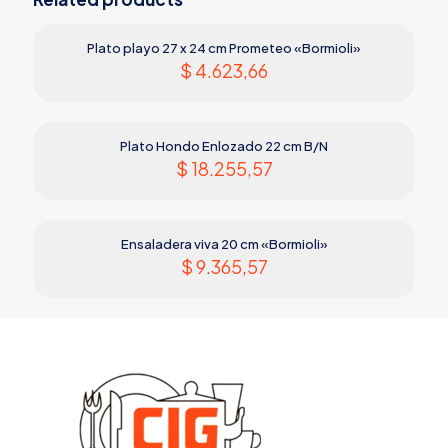
Plato playo 27 x 24 cm Prometeo «Bormioli»
$
4.623,66
Plato Hondo Enlozado 22 cm B/N
$
18.255,57
Ensaladera viva 20 cm «Bormioli»
$
9.365,57