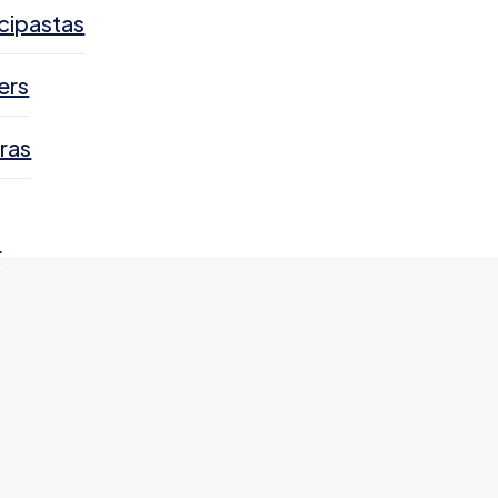
cipastas
ers
ras
s