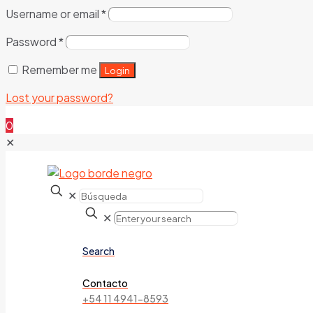
Username or email
*
Password
*
Remember me
Login
Lost your password?
0
✕
✕
✕
Search
Contacto
+54 11 4941-8593