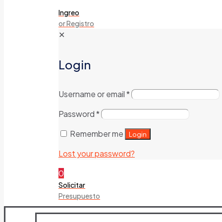
Ingreo
or Registro
✕
Login
Username or email
*
Password
*
Remember me
Login
Lost your password?
0
Solicitar
Presupuesto