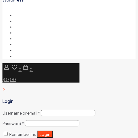
0
0
$ 0,00
✕
Login
Username or email
*
Password
*
Login
Remember me