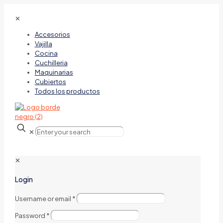
✕
Accesorios
Vajilla
Cocina
Cuchilleria
Maquinarias
Cubiertos
Todos los productos
✕
✕
Login
Username or email
*
Password
*