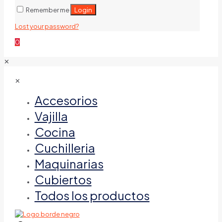
Login
Remember me
Lost your password?
0
✕
✕
Accesorios
Vajilla
Cocina
Cuchilleria
Maquinarias
Cubiertos
Todos los productos