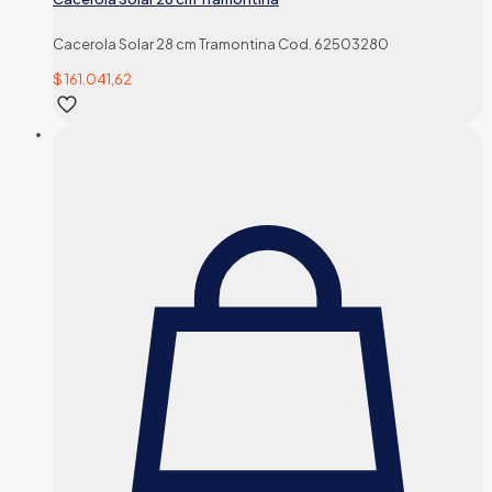
Cacerola Solar 28 cm Tramontina Cod. 62503280
$
161.041,62