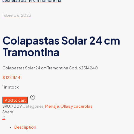
Lechera Solar 14 cm Tramontina
febrero 8, 2023
Colapastas Solar 24 cm
Tramontina
Colapastas Solar 24 cm Tramontina Cod. 62514240
$
122.117,41
1 in stock
Add to cart
SKU:
7009
Categories:
Menaje
,
Ollas y cacerolas
Share
0
Description