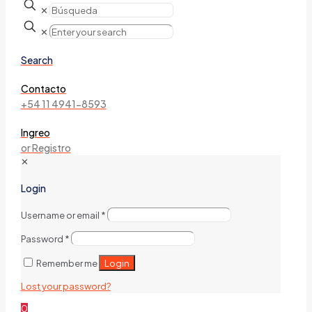
✕
✕
Search
Contacto
+54 11 4941-8593
Ingreo
or Registro
✕
Login
Username or email
*
Password
*
Login
Remember me
Lost your password?
0