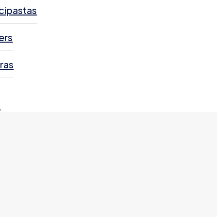
cipastas
ers
ras
s