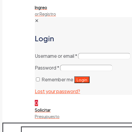
Ingreo
or Registro
✕
Login
Username or email
*
Password
*
Remember me
Login
Lost your password?
0
Solicitar
Presupuesto