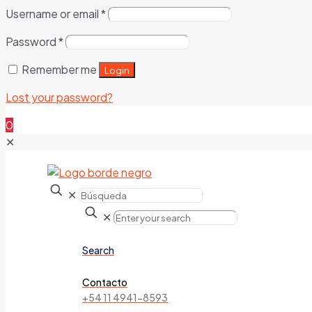
Username or email
*
Password
*
Remember me
Login
Lost your password?
0
✕
✕
✕
Search
Contacto
+54 11 4941-8593