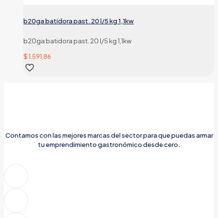
b20ga batidora past. 20 l/5 kg 1,1kw
b20ga batidora past. 20 l/5 kg 1,1kw
$
1.591,86
Contamos con las mejores marcas del sector para que puedas armar
tu emprendimiento gastronómico desde cero.