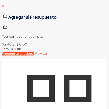
✕
Agregar al Presupuesto
Your cart is currently empty.
Subtotal:
$
0,00
Total:
$
0,00
Proceed to checkout
View cart