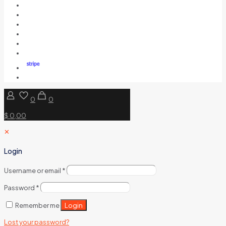
0
0
$ 0,00
✕
Login
Username or email
*
Password
*
Login
Remember me
Lost your password?