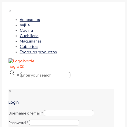
✕
Accesorios
Vajilla
Cocina
Cuchilleria
Maquinarias
Cubiertos
Todos los productos
✕
✕
Login
Username or email
*
Password
*