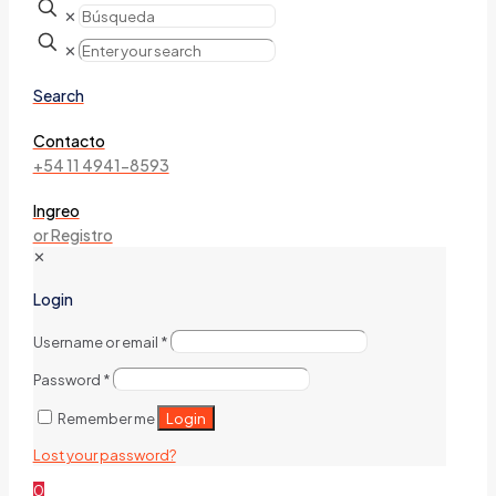
✕
✕
Search
Contacto
+54 11 4941-8593
Ingreo
or Registro
✕
Login
Username or email
*
Password
*
Login
Remember me
Lost your password?
0