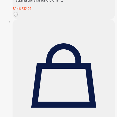
Maquina de rallar fundicion n°2
$
148.312,27