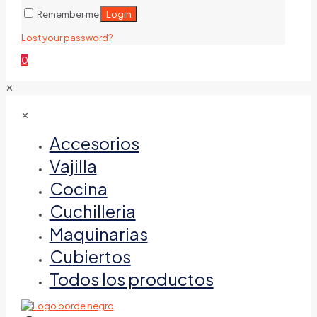
Login
Remember me
Lost your password?
0
✕
✕
Accesorios
Vajilla
Cocina
Cuchilleria
Maquinarias
Cubiertos
Todos los productos