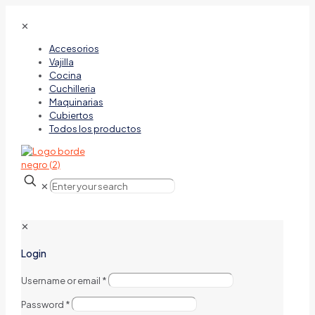
✕
Accesorios
Vajilla
Cocina
Cuchilleria
Maquinarias
Cubiertos
Todos los productos
✕
✕
Login
Username or email
*
Password
*