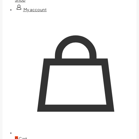
My account
0
Cart