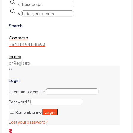
✕
✕
Search
Contacto
+54 11 4941-8593
Ingreo
or Registro
✕
Login
Username or email
*
Password
*
Login
Remember me
Lost your password?
0