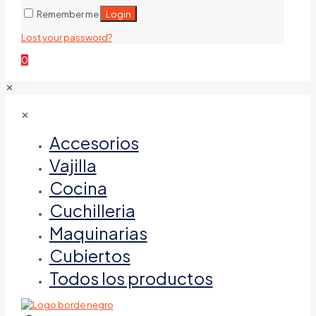
Login
Remember me
Lost your password?
0
✕
✕
Accesorios
Vajilla
Cocina
Cuchilleria
Maquinarias
Cubiertos
Todos los productos