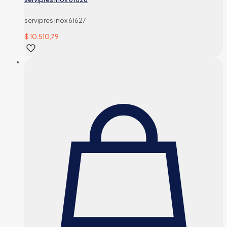
servipres inox 61627
$
10.510,79