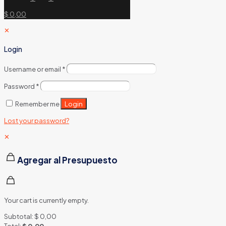
$ 0,00
✕
Login
Username or email
*
Password
*
Login
Remember me
Lost your password?
✕
Agregar al Presupuesto
Your cart is currently empty.
Subtotal:
$
0,00
Total:
$
0,00