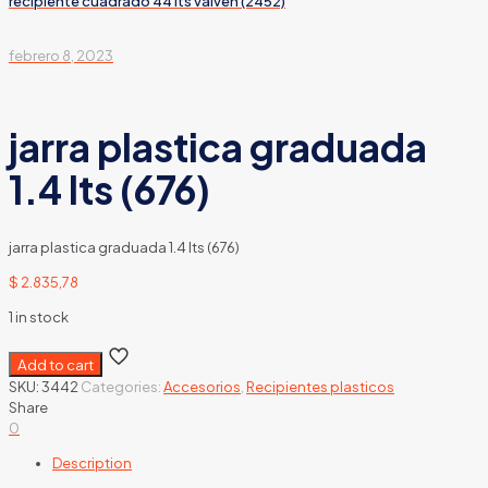
recipiente cuadrado 44 lts vaiven (2452)
febrero 8, 2023
jarra plastica graduada
1.4 lts (676)
jarra plastica graduada 1.4 lts (676)
$
2.835,78
1 in stock
Add to cart
SKU:
3442
Categories:
Accesorios
,
Recipientes plasticos
Share
0
Description