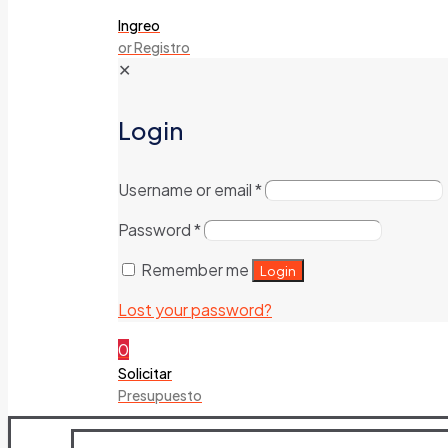
Ingreo
or Registro
✕
Login
Username or email
*
Password
*
Remember me
Login
Lost your password?
0
Solicitar
Presupuesto