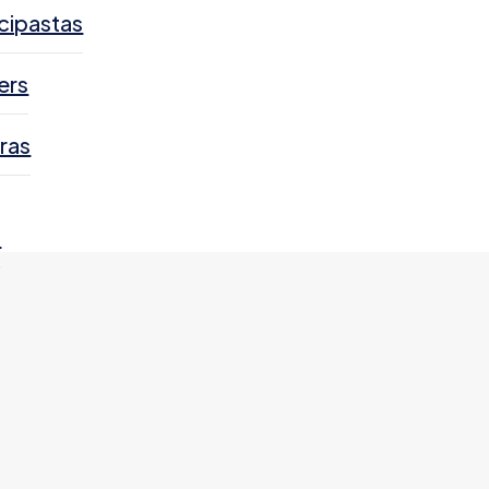
cipastas
ers
ras
s