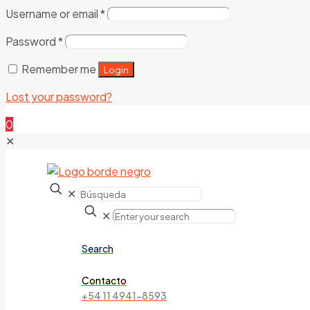
Username or email
*
Password
*
Remember me
Login
Lost your password?
0
✕
✕
✕
Search
Contacto
+54 11 4941-8593