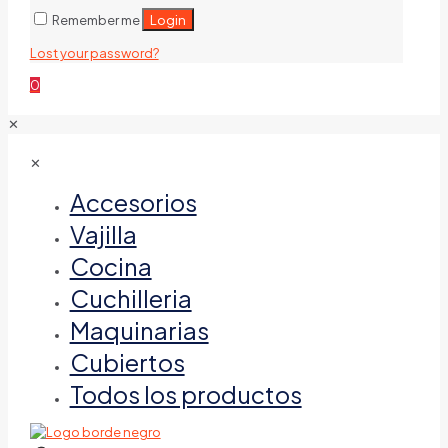
Login
Remember me
Lost your password?
0
✕
✕
Accesorios
Vajilla
Cocina
Cuchilleria
Maquinarias
Cubiertos
Todos los productos