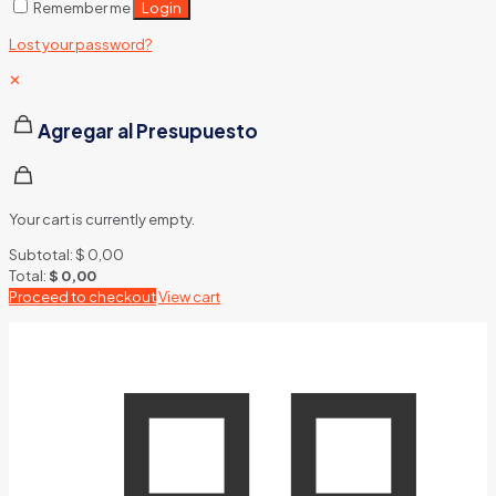
Login
Remember me
Lost your password?
✕
Agregar al Presupuesto
Your cart is currently empty.
Subtotal:
$
0,00
Total:
$
0,00
Proceed to checkout
View cart