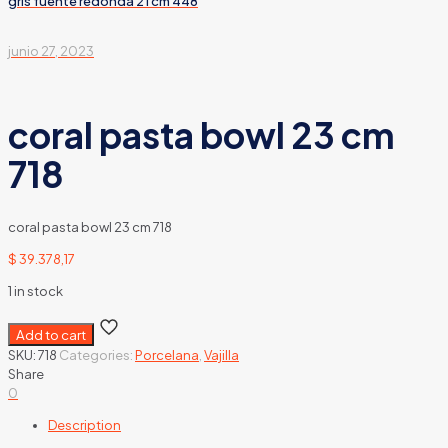
gris fuente redonda 21 cm 448
junio 27, 2023
coral pasta bowl 23 cm
718
coral pasta bowl 23 cm 718
$
39.378,17
1 in stock
Add to cart
SKU:
718
Categories:
Porcelana
,
Vajilla
Share
0
Description