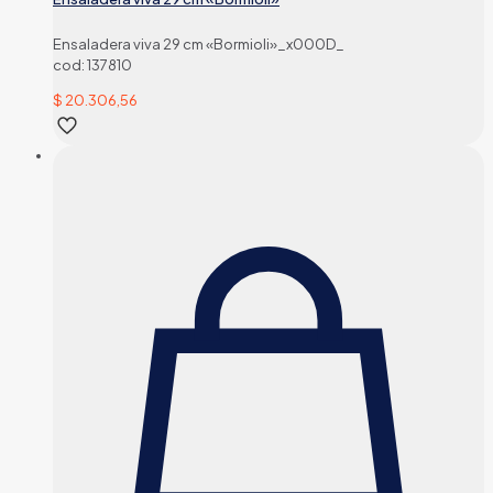
Ensaladera viva 29 cm «Bormioli»_x000D_
cod: 137810
$
20.306,56