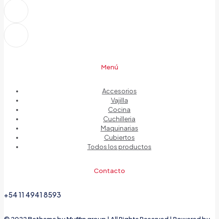
Menú
Accesorios
Vajilla
Cocina
Cuchilleria
Maquinarias
Cubiertos
Todos los productos
Contacto
+54 11 4941 8593
© 2022 Betheme by
Muffin group
| All Rights Reserved | Powered by