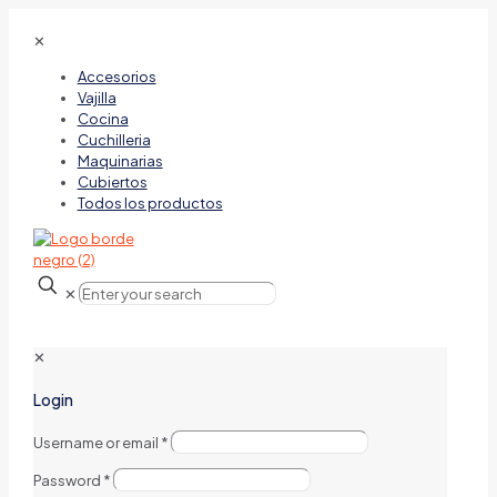
✕
Accesorios
Vajilla
Cocina
Cuchilleria
Maquinarias
Cubiertos
Todos los productos
✕
✕
Login
Username or email
*
Password
*