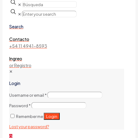
✕
✕
Search
Contacto
+54 11 4941-8593
Ingreo
or Registro
✕
Login
Username or email
*
Password
*
Login
Remember me
Lost your password?
0