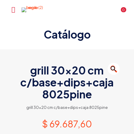
0
Catálogo
grill 30×20 cm
🔍
c/base+dips+caja
8025pine
grill 30×20 cm c/base+dips+caja 8025pine
$
69.687,60