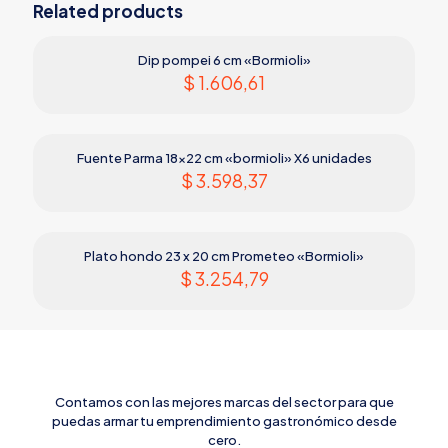
Related products
Dip pompei 6 cm «Bormioli»
$
1.606,61
Fuente Parma 18×22 cm «bormioli» X6 unidades
$
3.598,37
Plato hondo 23 x 20 cm Prometeo «Bormioli»
$
3.254,79
Contamos con las mejores marcas del sector para que
puedas armar tu emprendimiento gastronómico desde
cero.