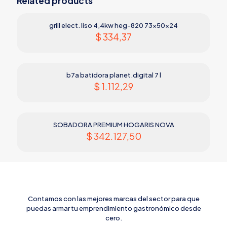
Related products
VOLTAJE
220 v
grill elect. liso 4,4kw heg-820 73x50x24
$
334,37
b7a batidora planet.digital 7 l
$
1.112,29
SOBADORA PREMIUM HOGARIS NOVA
$
342.127,50
Contamos con las mejores marcas del sector para que
puedas armar tu emprendimiento gastronómico desde
cero.