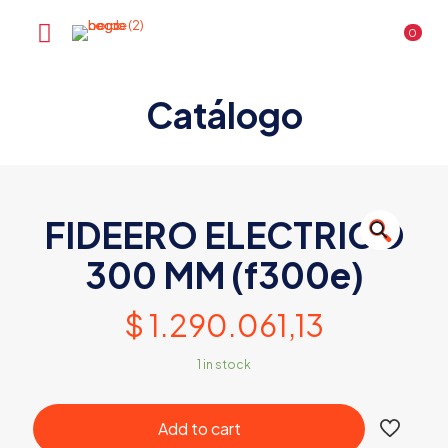
0
Catálogo
FIDEERO ELECTRICO
🔍
300 MM (f300e)
$
1.290.061,13
1 in stock
Add to cart