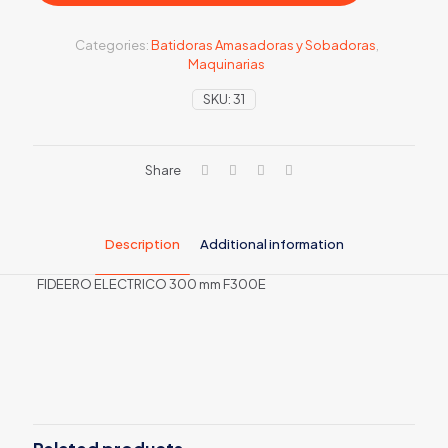
Categories:
Batidoras Amasadoras y Sobadoras
,
Maquinarias
SKU:
31
Share
Description
Additional information
FIDEERO ELECTRICO 300 mm F300E
MARCA
RD
MATERIAL
Acero inoxidable
PESO
15 kg
LARGO RODILLO
30 cm